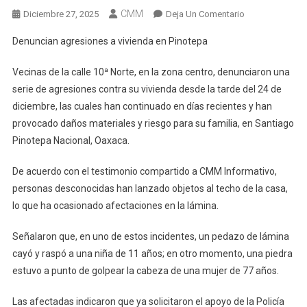
CMM
En
Diciembre 27, 2025
Deja Un Comentario
Denuncian
Denuncian agresiones a vivienda en Pinotepa
Agresiones
A
Vecinas de la calle 10ª Norte, en la zona centro, denunciaron una
Vivienda
serie de agresiones contra su vivienda desde la tarde del 24 de
En
diciembre, las cuales han continuado en días recientes y han
Pinotepa
provocado daños materiales y riesgo para su familia, en Santiago
Pinotepa Nacional, Oaxaca.
De acuerdo con el testimonio compartido a CMM Informativo,
personas desconocidas han lanzado objetos al techo de la casa,
lo que ha ocasionado afectaciones en la lámina.
Señalaron que, en uno de estos incidentes, un pedazo de lámina
cayó y raspó a una niña de 11 años; en otro momento, una piedra
estuvo a punto de golpear la cabeza de una mujer de 77 años.
Las afectadas indicaron que ya solicitaron el apoyo de la Policía