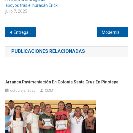
apoyos tras el huracán Erick
julio 7, 2025
Navegación
Entregan rehabilitación de callejones Los Marín y Los Tuma
Moderniza su sistema de agua potable Santo Domingo Armenta
de
PUBLICACIONES RELACIONADAS
entradas
Arranca Pavimentación En Colonia Santa Cruz En Pinotepa
octubre 2, 2025
CMM