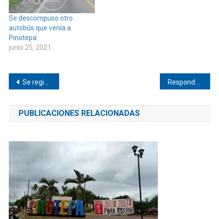
Se descompuso otro
autobús que venía a
Pinotepa
junio 25, 2021
Navegación
Se registraron dos sismos en Pinotepa Nacional
Responde AMLO a Corralero
de
PUBLICACIONES RELACIONADAS
entradas