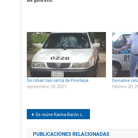
Me gusta esto:
Se roban taxi cerca de Pinotepa
Devuelve celu
septiembre 18, 2021
febrero 20, 
Navegación
Se reúne Karina Barón con edil de Llano Grande
de
PUBLICACIONES RELACIONADAS