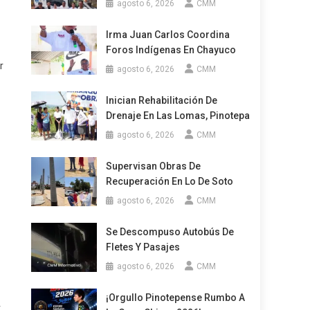
agosto 6, 2026
CMM
Irma Juan Carlos Coordina
Foros Indígenas En Chayuco
r
agosto 6, 2026
CMM
Inician Rehabilitación De
Drenaje En Las Lomas, Pinotepa
agosto 6, 2026
CMM
Supervisan Obras De
Recuperación En Lo De Soto
agosto 6, 2026
CMM
Se Descompuso Autobús De
Fletes Y Pasajes
agosto 6, 2026
CMM
¡Orgullo Pinotepense Rumbo A
r