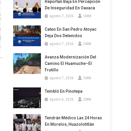
Reportan Baja En Percepción
De Inseguridad En Oaxaca
agosto 7, 2026
CMM
Cateo En San Pedro Atoyac
Deja Dos Detenidos
agosto 7, 2026
CMM
Avanza Modernización Del
Camino El Huamuche–El
Frutillo
agosto 7, 2026
CMM
Tembló En Pinotepa
agosto 6, 2026
CMM
Tendrán Médico Las 24 Horas
En Morelos, Huazolotitlán