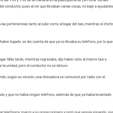
re las 9:00 y 9:30 de la mañana en la plastiquería de La Posta. Señaló
 del conductor, pues al ver que llevaban varias cosas, no bajó a ayudarles
as pertenencias tanto al subir como al bajar del taxi, mientras el chofe
aber bajado, se dio cuenta de que ya no llevaba su teléfono, por lo que
gar. Más tarde, mientras regresaba, dijo haber visto al mismo taxi e
de la unidad, pero el conductor no se detuvo.
onde, según su versión, una checadora se comunicó por radio con el
ado y que no había ningún teléfono, además de que ya había levantado
ñal telefónica, marcó a su propio número y notó que seguía sonando, po