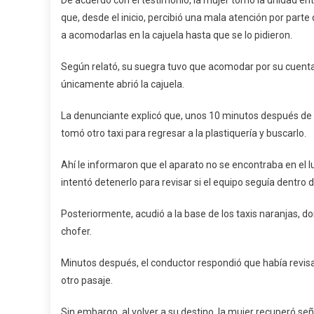
De acuerdo con el testimonio, la mujer tomó la unidad ent
Taxi
que, desde el inicio, percibió una mala atención por parte
De
a acomodarlas en la cajuela hasta que se lo pidieron.
Pinotepa
Según relató, su suegra tuvo que acomodar por su cuenta l
únicamente abrió la cajuela.
La denunciante explicó que, unos 10 minutos después de h
tomó otro taxi para regresar a la plastiquería y buscarlo.
Ahí le informaron que el aparato no se encontraba en el lu
intentó detenerlo para revisar si el equipo seguía dentro 
Posteriormente, acudió a la base de los taxis naranjas, d
chofer.
Minutos después, el conductor respondió que había revis
otro pasaje.
Sin embargo, al volver a su destino, la mujer recuperó se