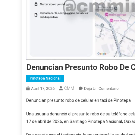
Denuncian Presunto Robo De Ce
Pinotepa Nacional
CMM
En
Abril 17, 2026
Deja Un Comentario
Denuncia
Denuncian presunto robo de celular en taxi de Pinotepa
Presunto
Robo
Una usuaria denunció el presunto robo de su teléfono ce
De
17 de abril de 2026, en Santiago Pinotepa Nacional, Oaxa
Celular
En