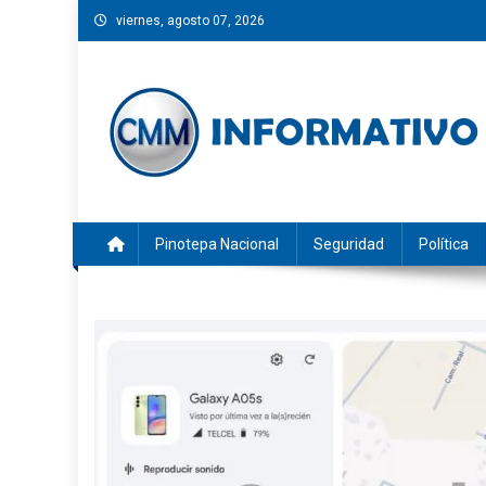
Saltar
viernes, agosto 07, 2026
al
contenido
CMM INFORMATIVO
Noticias de Pinotepa Nacional y la Costa de Oaxaca. Gen
Pinotepa Nacional
Seguridad
Política