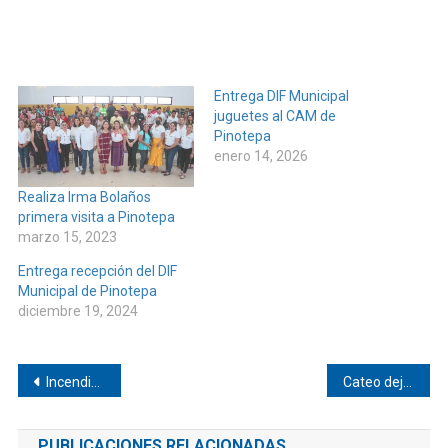
Entrega DIF Municipal
juguetes al CAM de
Pinotepa
enero 14, 2026
Realiza Irma Bolaños
primera visita a Pinotepa
marzo 15, 2023
Entrega recepción del DIF
Municipal de Pinotepa
diciembre 19, 2024
Navegación
Incendio en Pinotepa de Don Luis
Cateo deja dos detenidos
de
PUBLICACIONES RELACIONADAS