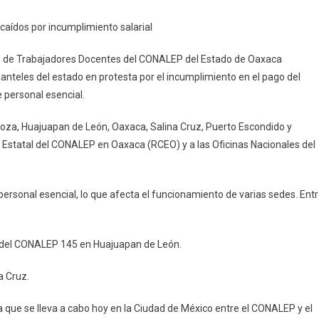
es
caídos por incumplimiento salarial
EP
ico de Trabajadores Docentes del CONALEP del Estado de Oaxaca
anteles del estado en protesta por el incumplimiento en el pago del
de personal esencial.
goza, Huajuapan de León, Oaxaca, Salina Cruz, Puerto Escondido y
 Estatal del CONALEP en Oaxaca (RCEO) y a las Oficinas Nacionales del
ersonal esencial, lo que afecta el funcionamiento de varias sedes. Ent
imiento
l
co del CONALEP 145 en Huajuapan de León.
na Cruz.
ia que se lleva a cabo hoy en la Ciudad de México entre el CONALEP y el