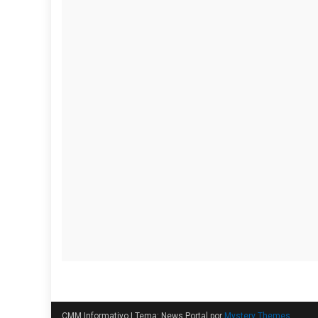
CMM Informativo
|
Tema: News Portal por
Mystery Themes
.