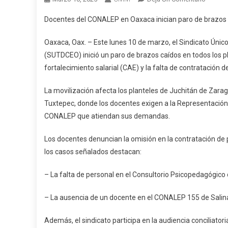
Docent
Docentes del CONALEP en Oaxaca inician paro de brazos 
Del
CONAL
Oaxaca, Oax. – Este lunes 10 de marzo, el Sindicato Ún
En
(SUTDCEO) inició un paro de brazos caídos en todos los pl
Oaxaca
fortalecimiento salarial (CAE) y la falta de contratación 
Inician
Paro
La movilización afecta los planteles de Juchitán de Zara
De
Tuxtepec, donde los docentes exigen a la Representación
Brazos
CONALEP que atiendan sus demandas.
Caídos
Por
Los docentes denuncian la omisión en la contratación de p
Incumpl
Salaria
los casos señalados destacan:
– La falta de personal en el Consultorio Psicopedagógi
– La ausencia de un docente en el CONALEP 155 de Sali
Además, el sindicato participa en la audiencia conciliator