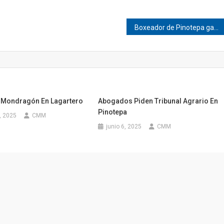
Boxeador de Pinotepa gana su pase al nacional
 Mondragón En Lagartero
Abogados Piden Tribunal Agrario En
Pinotepa
, 2025
CMM
junio 6, 2025
CMM