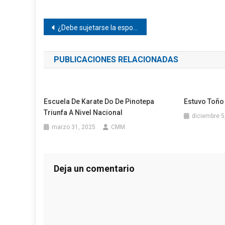
Navegación
¿Debe sujetarse la esposa a su esposo?
de
PUBLICACIONES RELACIONADAS
entradas
Escuela De Karate Do De Pinotepa
Estuvo Toño
Triunfa A Nivel Nacional
diciembre 5
marzo 31, 2025
CMM
Deja un comentario