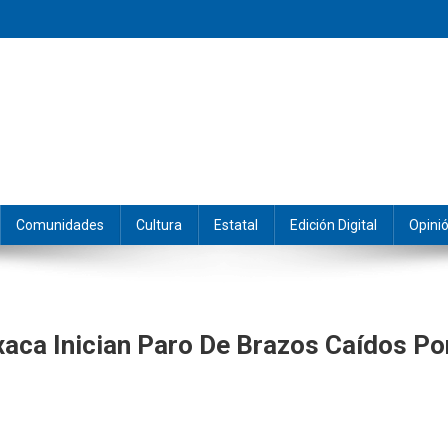
eramos y producimos la información.
Comunidades
Cultura
Estatal
Edición Digital
Opini
ca Inician Paro De Brazos Caídos Po