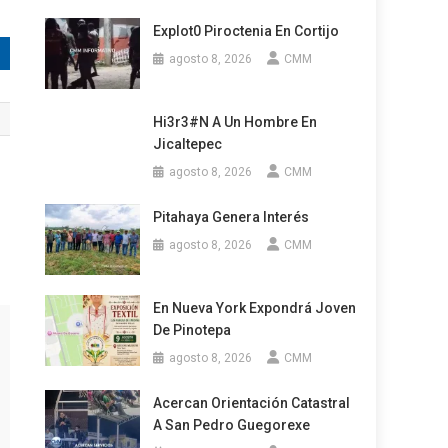
Explot0 Piroctenia En Cortijo
agosto 8, 2026
CMM
Hi3r3#n A Un Hombre En
Jicaltepec
agosto 8, 2026
CMM
Pitahaya Genera Interés
agosto 8, 2026
CMM
En Nueva York Expondrá Joven
De Pinotepa
agosto 8, 2026
CMM
Acercan Orientación Catastral
A San Pedro Guegorexe