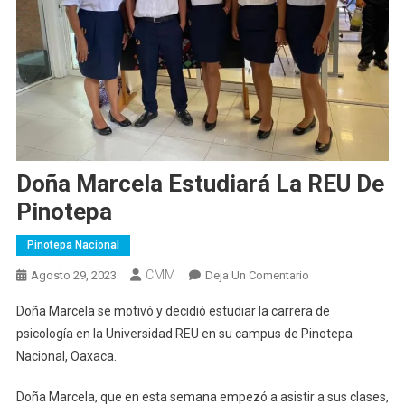
Doña Marcela Estudiará La REU De
Pinotepa
Pinotepa Nacional
CMM
En
Agosto 29, 2023
Deja Un Comentario
Doña
Doña Marcela se motivó y decidió estudiar la carrera de
Marcela
psicología en la Universidad REU en su campus de Pinotepa
Estudiará
Nacional, Oaxaca.
La
REU
Doña Marcela, que en esta semana empezó a asistir a sus clases,
De