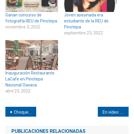
Ganan concurso de
Joven asesinada era
fotografía REU de Pinotepa
estudiante de la REU de
noviembre 3, 2022
Pinotepa
septiembre 23, 2022
Inauguración Restaurante
LaCafe en Pinotepa
Nacional Oaxaca
abril 23, 2022
Navegación
Choque dejó un lesionado en Huaxpaltepec
En video: se confronta dirigente de MORENA en Ixcapa
de
PUBLICACIONES RELACIONADAS