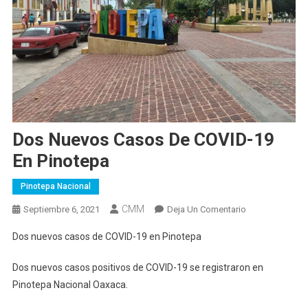
Dos Nuevos Casos De COVID-19
En Pinotepa
Pinotepa Nacional
CMM
En
Septiembre 6, 2021
Deja Un Comentario
Dos
Dos nuevos casos de COVID-19 en Pinotepa
Nuevos
Casos
Dos nuevos casos positivos de COVID-19 se registraron en
De
Pinotepa Nacional Oaxaca.
COVID-
19