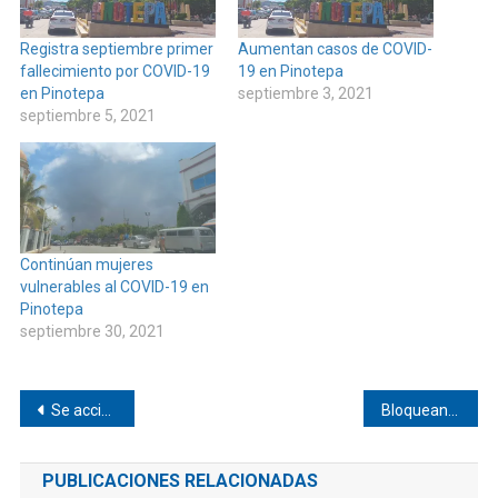
Registra septiembre primer
Aumentan casos de COVID-
fallecimiento por COVID-19
19 en Pinotepa
en Pinotepa
septiembre 3, 2021
septiembre 5, 2021
Continúan mujeres
vulnerables al COVID-19 en
Pinotepa
septiembre 30, 2021
Navegación
Se accidenta camioneta de valores cerca de Pinotepa
Bloquean carretera federal 200 Pinotepa
de
PUBLICACIONES RELACIONADAS
entradas