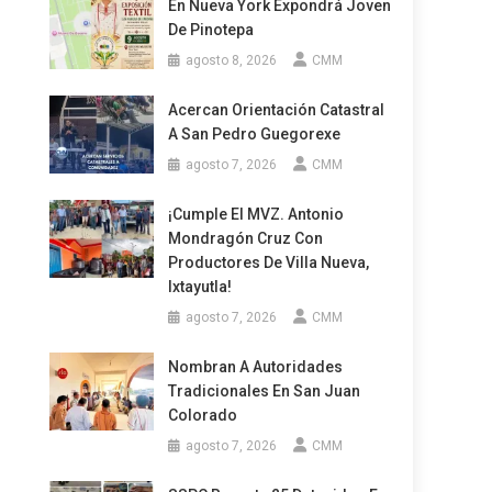
En Nueva York Expondrá Joven
De Pinotepa
agosto 8, 2026
CMM
Acercan Orientación Catastral
A San Pedro Guegorexe
agosto 7, 2026
CMM
¡Cumple El MVZ. Antonio
Mondragón Cruz Con
Productores De Villa Nueva,
Ixtayutla!
agosto 7, 2026
CMM
Nombran A Autoridades
Tradicionales En San Juan
Colorado
agosto 7, 2026
CMM