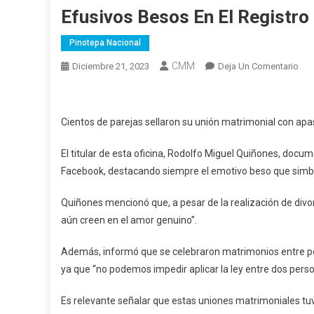
Efusivos Besos En El Registro 
Pinotepa Nacional
CMM
En
Diciembre 21, 2023
Deja Un Comentario
Efu
Bes
En
Cientos de parejas sellaron su unión matrimonial con apa
El
Reg
El titular de esta oficina, Rodolfo Miguel Quiñones, docum
Civil
Facebook, destacando siempre el emotivo beso que simbo
De
Pin
Quiñones mencionó que, a pesar de la realización de divo
aún creen en el amor genuino”.
Además, informó que se celebraron matrimonios entre pe
ya que “no podemos impedir aplicar la ley entre dos pers
Es relevante señalar que estas uniones matrimoniales tuv