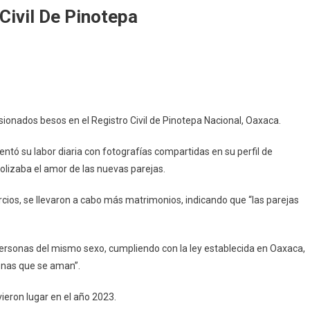
Civil De Pinotepa
sivos
os
sionados besos en el Registro Civil de Pinotepa Nacional, Oaxaca.
istro
entó su labor diaria con fotografías compartidas en su perfil de
lizaba el amor de las nuevas parejas.
otepa
rcios, se llevaron a cabo más matrimonios, indicando que “las parejas
rsonas del mismo sexo, cumpliendo con la ley establecida en Oaxaca,
onas que se aman”.
ieron lugar en el año 2023.