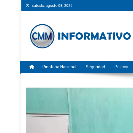
Saltar
sábado, agosto 08, 2026
al
contenido
CMM INFORMATIVO
Noticias de Pinotepa Nacional y la Costa de Oaxaca. Gen
Pinotepa Nacional
Seguridad
Política