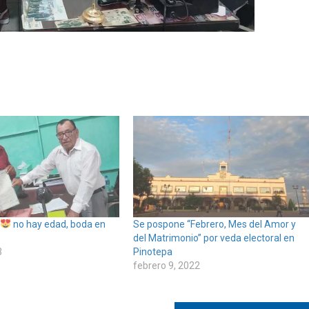
no hay edad, boda en
Se pospone “Febrero, Mes del Amor y
del Matrimonio” por veda electoral en
3
Pinotepa
febrero 9, 2022