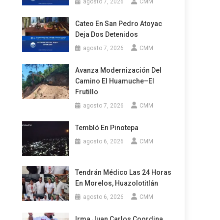
agosto 7, 2026
CMM
Cateo En San Pedro Atoyac
Deja Dos Detenidos
agosto 7, 2026
CMM
Avanza Modernización Del
Camino El Huamuche–El
Frutillo
agosto 7, 2026
CMM
Tembló En Pinotepa
agosto 6, 2026
CMM
Tendrán Médico Las 24 Horas
En Morelos, Huazolotitlán
agosto 6, 2026
CMM
Irma Juan Carlos Coordina