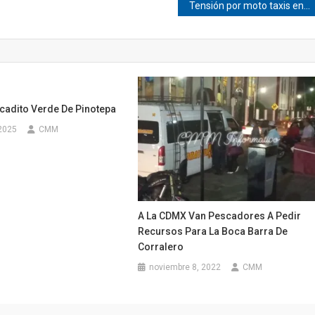
Tensión por moto taxis en Mechoacán
cadito Verde De Pinotepa
2025
CMM
A La CDMX Van Pescadores A Pedir
Recursos Para La Boca Barra De
Corralero
noviembre 8, 2022
CMM