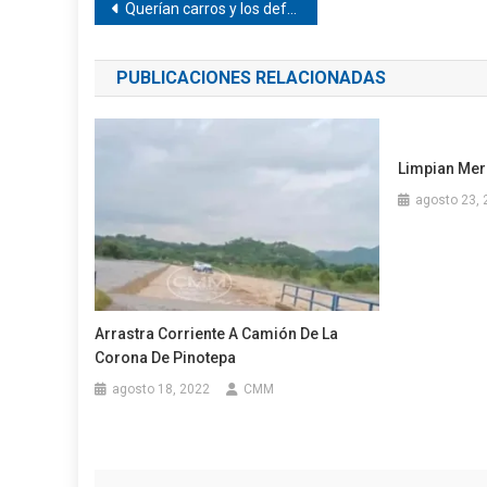
Navegación
Querían carros y los defraudaron en Pinotepa
de
PUBLICACIONES RELACIONADAS
entradas
Limpian Mer
agosto 23, 
Arrastra Corriente A Camión De La
Corona De Pinotepa
agosto 18, 2022
CMM