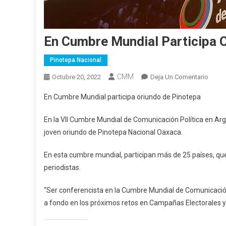
En Cumbre Mundial Participa 
Pinotepa Nacional
CMM
En
Octubre 20, 2022
Deja Un Comentario
En
En Cumbre Mundial participa oriundo de Pinotepa
Cumb
Mundi
En la VII Cumbre Mundial de Comunicación Política en Arg
Partic
joven oriundo de Pinotepa Nacional Oaxaca.
Oriun
De
En esta cumbre mundial, participan más de 25 países, que
Pinot
periodistas.
“Ser conferencista en la Cumbre Mundial de Comunicación P
a fondo en los próximos retos en Campañas Electorales y