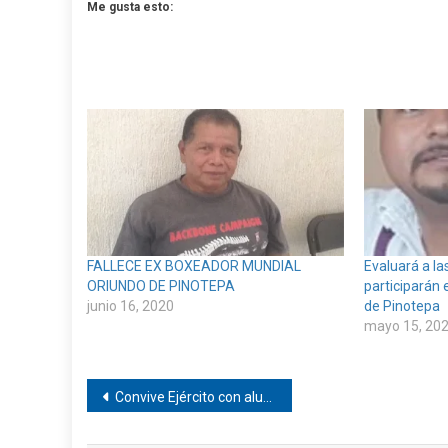
Me gusta esto:
FALLECE EX BOXEADOR MUNDIAL
Evaluará a l
ORIUNDO DE PINOTEPA
participarán 
junio 16, 2020
de Pinotepa
mayo 15, 20
Navegación
Convive Ejército con alumnos en Pinotepa
de