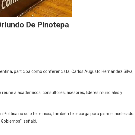
Oriundo De Pinotepa
re
al
entina, participa como conferencista, Carlos Augusto Hernández Silva,
ipa
do
 reúne a académicos, consultores, asesores, líderes mundiales y
epa
olítica no solo te reinicia, también te recarga para pisar el acelerador
 Gobiernos”, señaló.