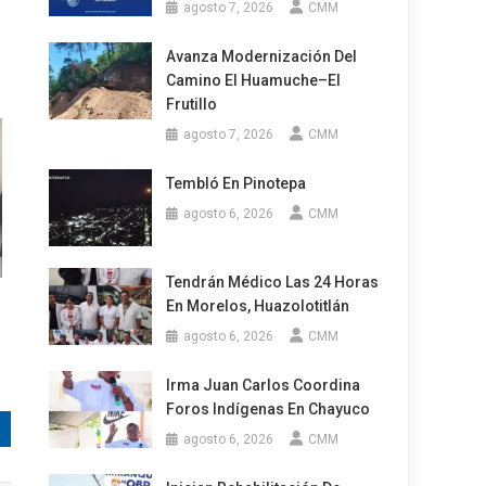
agosto 7, 2026
CMM
Avanza Modernización Del
Camino El Huamuche–El
Frutillo
agosto 7, 2026
CMM
Tembló En Pinotepa
agosto 6, 2026
CMM
Tendrán Médico Las 24 Horas
En Morelos, Huazolotitlán
agosto 6, 2026
CMM
Irma Juan Carlos Coordina
Foros Indígenas En Chayuco
agosto 6, 2026
CMM