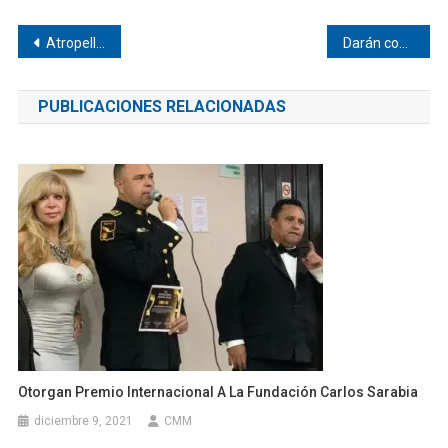
Navegación
Atropellaron a fémina en Pinotepa
Darán concesiones en Pinotepa
de
PUBLICACIONES RELACIONADAS
entradas
Otorgan Premio Internacional A La Fundación Carlos Sarabia
diciembre 9, 2021
CMM