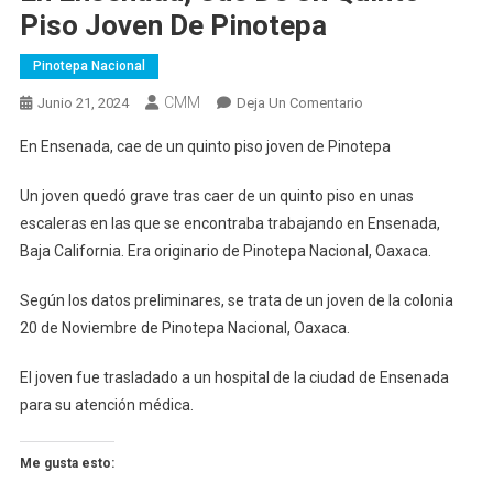
Piso Joven De Pinotepa
Pinotepa Nacional
CMM
En
Junio 21, 2024
Deja Un Comentario
En
En Ensenada, cae de un quinto piso joven de Pinotepa
Ensenada,
Cae
Un joven quedó grave tras caer de un quinto piso en unas
De
escaleras en las que se encontraba trabajando en Ensenada,
Un
Baja California. Era originario de Pinotepa Nacional, Oaxaca.
Quinto
Piso
Según los datos preliminares, se trata de un joven de la colonia
Joven
20 de Noviembre de Pinotepa Nacional, Oaxaca.
De
Pinotepa
El joven fue trasladado a un hospital de la ciudad de Ensenada
para su atención médica.
Me gusta esto: