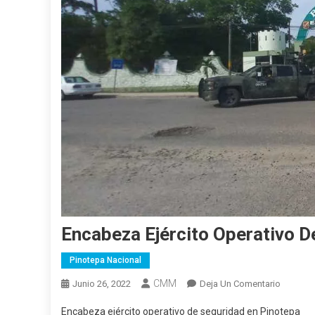
Encabeza Ejército Operativo 
Pinotepa Nacional
CMM
En
Junio 26, 2022
Deja Un Comentario
Encabez
Encabeza ejército operativo de seguridad en Pinotepa