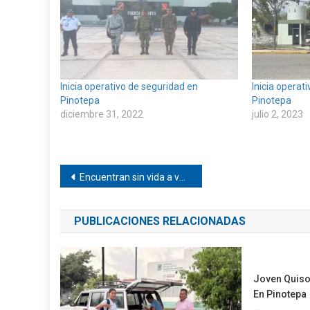
Inicia operativo de seguridad en
Inicia operat
Pinotepa
Pinotepa
diciembre 31, 2022
julio 2, 2023
Navegación
Encuentran sin vida a vecino de Pinotepa
de
PUBLICACIONES RELACIONADAS
entradas
Joven Quiso 
En Pinotepa