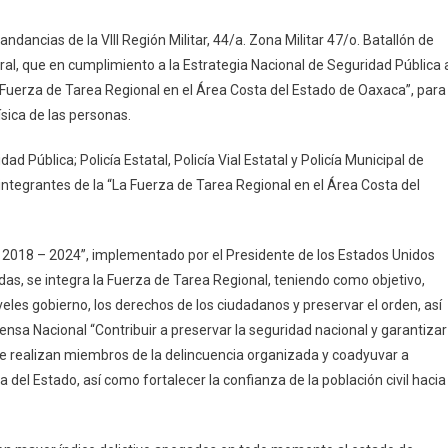
o
dancias de la VIII Región Militar, 44/a. Zona Militar 47/o. Batallón de
ral, que en cumplimiento a la Estrategia Nacional de Seguridad Pública 
ad
la “Fuerza de Tarea Regional en el Área Costa del Estado de Oaxaca”, para
ísica de las personas.
a
d Pública; Policía Estatal, Policía Vial Estatal y Policía Municipal de
integrantes de la “La Fuerza de Tarea Regional en el Área Costa del
 2018 – 2024”, implementado por el Presidente de los Estados Unidos
 se integra la Fuerza de Tarea Regional, teniendo como objetivo,
eles gobierno, los derechos de los ciudadanos y preservar el orden, así
efensa Nacional “Contribuir a preservar la seguridad nacional y garantizar
 que realizan miembros de la delincuencia organizada y coadyuvar a
del Estado, así como fortalecer la confianza de la población civil hacia