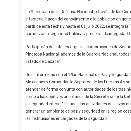
Ejército
Operativ
La Secretaria de la Defensa Nacional, a través de las Coman
De
Infantería, hacen del conocimiento a la población en gene
Segurid
partir de esta fecha y hasta el 01 julio 2022, se integra 
En
garantizar la seguridad Pública y preservar la integridad f
Pinotep
Participarán de este encargo, las corporaciones de Segurida
Pinotepa Nacional, además de la Guardia Nacional, todos 
Estado de Oaxaca”.
De conformidad con el “Plan Nacional de Paz y Seguridad
Mexicanos y Comandante Supremo de las Fuerzas Armadas,
atender de forma conjunta con autoridades de los tres niv
como a los objetivos prioritarios de la Secretaria de la D
la seguridad interior” disuadir las actividades delictivas
generar un ambiente de paz y seguridad en la región costa 
las instituciones encargadas de la seguridad.