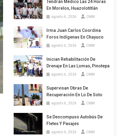
Tendrán Médico Las 24 Horas
En Morelos, Huazolotitlán
agosto 6, 2026
CMM
Irma Juan Carlos Coordina
Foros Indígenas En Chayuco
agosto 6, 2026
CMM
Inician Rehabilitación De
Drenaje En Las Lomas, Pinotepa
agosto 6, 2026
CMM
Supervisan Obras De
Recuperación En Lo De Soto
agosto 6, 2026
CMM
Se Descompuso Autobús De
Fletes Y Pasajes
agosto 6, 2026
CMM