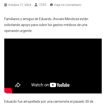
CMM
En
Octubre 17, 2024
Deja Un Comentario
Familiares
Solicitan
Familiares y amigos de Eduardo Jhovani Mendoza están
Apoyo
solicitando apoyo para cubrir los gastos médicos de una
Para
operación urgente.
Eduardo
Jhovani
Mendoza
Eduardo fue atropellado por una camioneta el pasado 30 de