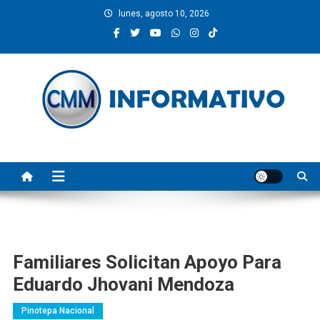
Saltar
lunes, agosto 10, 2026
al
contenido
CMM INFORMATIVO
Noticias de Pinotepa Nacional y la Costa de Oaxaca. Generamos y
producimos la información.
Familiares Solicitan Apoyo Para
Eduardo Jhovani Mendoza
Pinotepa Nacional