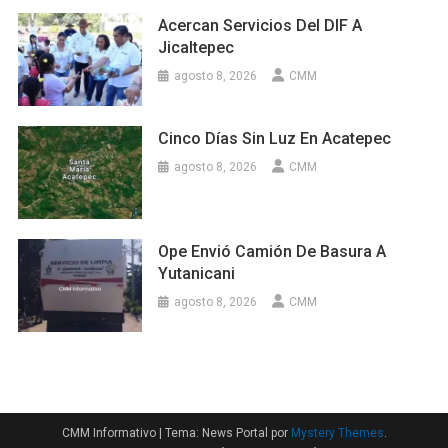
Acercan Servicios Del DIF A
Jicaltepec
agosto 8, 2026
CMM
Cinco Días Sin Luz En Acatepec
agosto 8, 2026
CMM
Ope Envió Camión De Basura A
Yutanicani
agosto 8, 2026
CMM
CMM Informativo
|
Tema: News Portal por
Mystery Themes
.