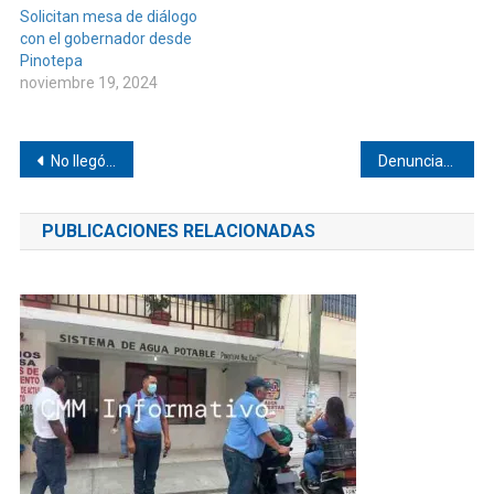
Solicitan mesa de diálogo
con el gobernador desde
Pinotepa
noviembre 19, 2024
Navegación
No llegó Marbel a Corralero
Denuncian obra de mala calidad en Pinotepa
de
PUBLICACIONES RELACIONADAS
entradas