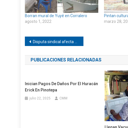
Borran mural de Yuyé en Corralero
Pintan cultur
agosto 1, 2022
marzo 28, 2
Navegación
Disputa sindical afecta menores estudiantes de Lo de Soto, Oaxaca
de
PUBLICACIONES RELACIONADAS
entradas
Inician Pagos De Daños Por El Huracán
Erick En Pinotepa
julio 22, 2025
CMM
Llegan Vacu