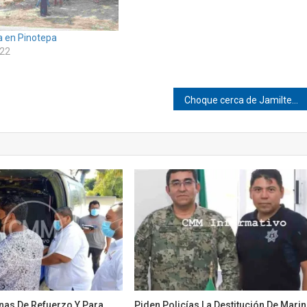
a en Pinotepa
022
Choque cerca de Jamiltepec
nas De Refuerzo Y Para
Piden Policías La Destitución De Mari