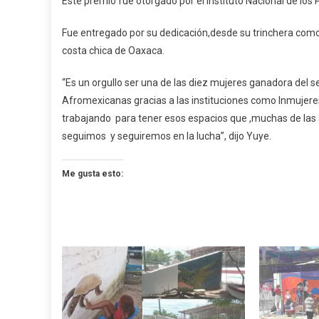
Este premio fue otorgado por el Instituto Nacional de los P
De
Pinot
Fue entregado por su dedicación,desde su trinchera como 
costa chica de Oaxaca.
“Es un orgullo ser una de las diez mujeres ganadora del 
Afromexicanas gracias a las instituciones como Inmujere
trabajando para tener esos espacios que ,muchas de las a
seguimos y seguiremos en la lucha”, dijo Yuye.
Me gusta esto: