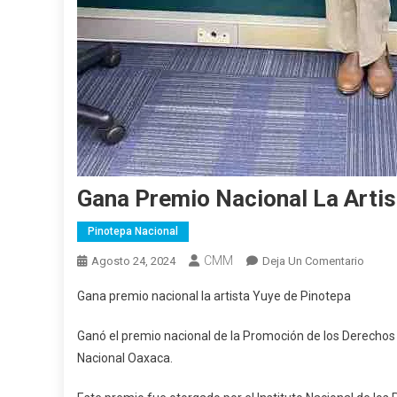
Gana Premio Nacional La Arti
Pinotepa Nacional
CMM
En
Agosto 24, 2024
Deja Un Comentario
Gana
Gana premio nacional la artista Yuye de Pinotepa
Premi
Nacio
Ganó el premio nacional de la Promoción de los Derechos
La
Nacional Oaxaca.
Artista
Yuye