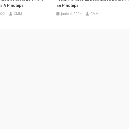
s A Pinotepa
En Pinotepa
022
CMM
junio 4, 2024
CMM