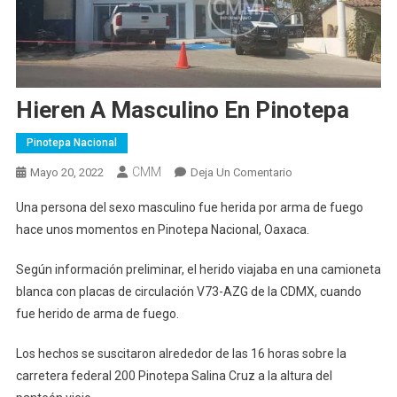
Hieren A Masculino En Pinotepa
Pinotepa Nacional
CMM
En
Mayo 20, 2022
Deja Un Comentario
Hieren
Una persona del sexo masculino fue herida por arma de fuego
A
hace unos momentos en Pinotepa Nacional, Oaxaca.
Masculino
En
Según información preliminar, el herido viajaba en una camioneta
Pinotepa
blanca con placas de circulación V73-AZG de la CDMX, cuando
fue herido de arma de fuego.
Los hechos se suscitaron alrededor de las 16 horas sobre la
carretera federal 200 Pinotepa Salina Cruz a la altura del