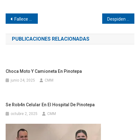
Navegación
Fallece Comisariado ejidal de Pinotepa
Despiden a policía fallecido en Pinotepa
de
PUBLICACIONES RELACIONADAS
entradas
Choca Moto Y Camioneta En Pinotepa
junio 24, 2025
CMM
Se Rob4n Celular En El Hospital De Pinotepa
octubre 2, 2025
CMM