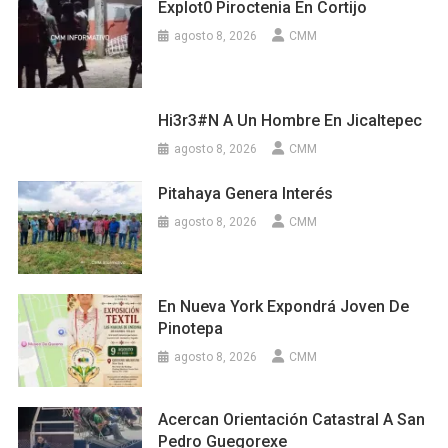
Explot0 Piroctenia En Cortijo
agosto 8, 2026
CMM
Hi3r3#n A Un Hombre En Jicaltepec
agosto 8, 2026
CMM
Pitahaya Genera Interés
agosto 8, 2026
CMM
En Nueva York Expondrá Joven De
Pinotepa
agosto 8, 2026
CMM
Acercan Orientación Catastral A San
Pedro Guegorexe