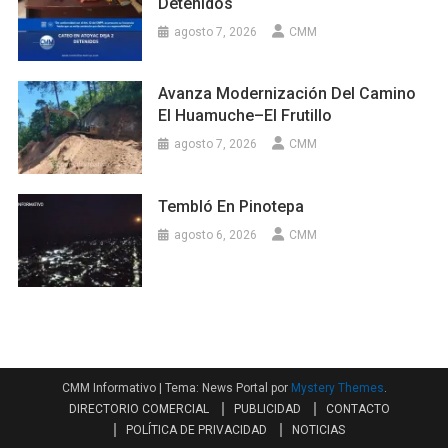
Detenidos
agosto 7, 2026
CMM
Avanza Modernización Del Camino
El Huamuche–El Frutillo
agosto 7, 2026
CMM
Tembló En Pinotepa
agosto 6, 2026
CMM
CMM Informativo
|
Tema: News Portal por
Mystery Themes
.
DIRECTORIO COMERCIAL
PUBLICIDAD
CONTACTO
POLÍTICA DE PRIVACIDAD
NOTICIAS