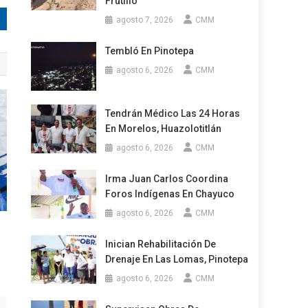
Frutillo
agosto 7, 2026
CMM
Tembló En Pinotepa
agosto 6, 2026
CMM
Tendrán Médico Las 24 Horas
En Morelos, Huazolotitlán
agosto 6, 2026
CMM
Irma Juan Carlos Coordina
Foros Indígenas En Chayuco
agosto 6, 2026
CMM
Inician Rehabilitación De
Drenaje En Las Lomas, Pinotepa
agosto 6, 2026
CMM