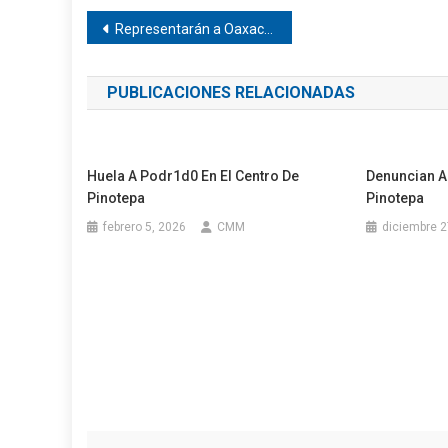
Navegación
Representarán a Oaxaca en Puebla el equipo de Pinotepa de Don Luis
de
PUBLICACIONES RELACIONADAS
entradas
Huela A Podr1d0 En El Centro De
Denuncian A
Pinotepa
Pinotepa
febrero 5, 2026
CMM
diciembre 2