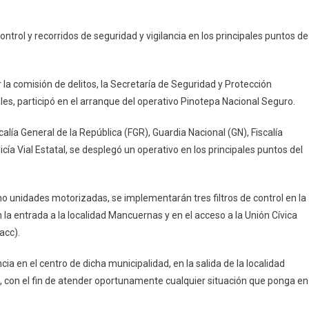
vo
a
ntrol y recorridos de seguridad y vigilancia en los principales puntos de
l
 la comisión de delitos, la Secretaría de Seguridad y Protección
es, participó en el arranque del operativo Pinotepa Nacional Seguro.
lía General de la República (FGR), Guardia Nacional (GN), Fiscalía
cía Vial Estatal, se desplegó un operativo en los principales puntos del
 unidades motorizadas, se implementarán tres filtros de control en la
n la entrada a la localidad Mancuernas y en el acceso a la Unión Cívica
acc).
ia en el centro de dicha municipalidad, en la salida de la localidad
, con el fin de atender oportunamente cualquier situación que ponga en