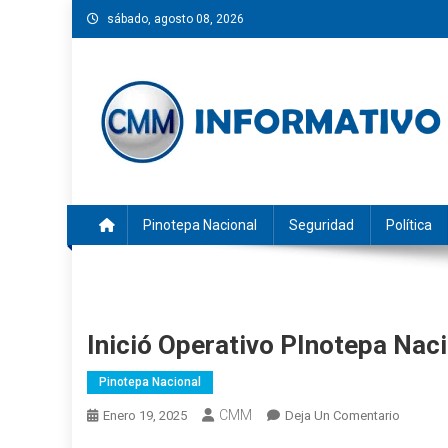
Saltar
sábado, agosto 08, 2026
al
contenido
CMM INFORMATIVO
Noticias de Pinotepa Nacional y la Costa de Oaxaca. Gen
Pinotepa Nacional
Seguridad
Política
Inició Operativo PInotepa Nac
Pinotepa Nacional
CMM
En
Enero 19, 2025
Deja Un Comentario
Inició