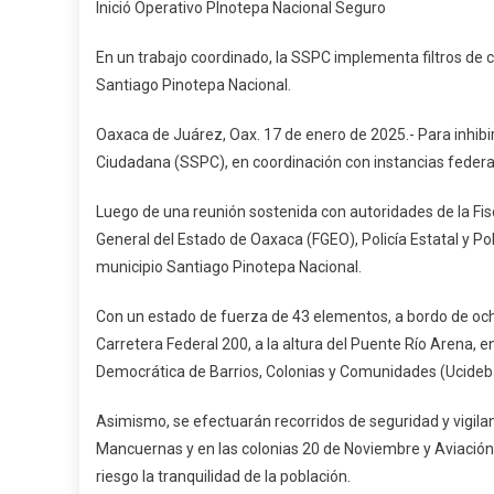
Inició Operativo PInotepa Nacional Seguro
Operati
PInotep
En un trabajo coordinado, la SSPC implementa filtros de co
Naciona
Santiago Pinotepa Nacional.
Seguro
Oaxaca de Juárez, Oax. 17 de enero de 2025.- Para inhibir
Ciudadana (SSPC), en coordinación con instancias federal
Luego de una reunión sostenida con autoridades de la Fisca
General del Estado de Oaxaca (FGEO), Policía Estatal y Poli
municipio Santiago Pinotepa Nacional.
Con un estado de fuerza de 43 elementos, a bordo de ocho
Carretera Federal 200, a la altura del Puente Río Arena, e
Democrática de Barrios, Colonias y Comunidades (Ucideb
Asimismo, se efectuarán recorridos de seguridad y vigilanc
Mancuernas y en las colonias 20 de Noviembre y Aviación
riesgo la tranquilidad de la población.