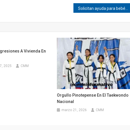
Solicitan ayuda para bebé que sufrió quemaduras en Chayuco
gresiones A Vivienda En
7, 2025
CMM
Orgullo Pinotepense En El Taekwondo
Nacional
marzo 21, 2026
CMM