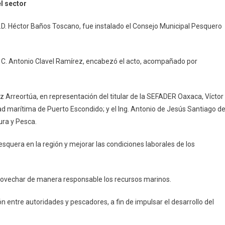
l sector
l
C.D. Héctor Baños Toscano, fue instalado el Consejo Municipal Pesquero
o
er
, C. Antonio Clavel Ramírez, encabezó el acto, acompañado por
z Arreortúa, en representación del titular de la SEFADER Oaxaca, Víctor
ad marítima de Puerto Escondido; y el Ing. Antonio de Jesús Santiago d
ura y Pesca.
esquera en la región y mejorar las condiciones laborales de los
rovechar de manera responsable los recursos marinos.
n entre autoridades y pescadores, a fin de impulsar el desarrollo del