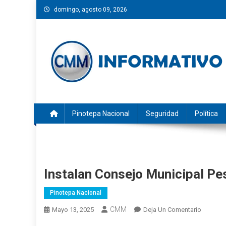
Saltar
domingo, agosto 09, 2026
al
contenido
CMM INFORMATIVO
Noticias de Pinotepa Nacional y la Costa de Oaxaca. Gen
Pinotepa Nacional
Seguridad
Política
Instalan Consejo Municipal Pe
Pinotepa Nacional
CMM
En
Mayo 13, 2025
Deja Un Comentario
Instalan