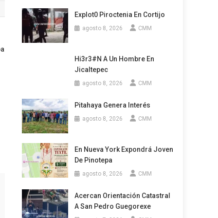
Explot0 Piroctenia En Cortijo
agosto 8, 2026
CMM
pa
Hi3r3#n A Un Hombre En
Jicaltepec
agosto 8, 2026
CMM
Pitahaya Genera Interés
agosto 8, 2026
CMM
En Nueva York Expondrá Joven
De Pinotepa
agosto 8, 2026
CMM
Acercan Orientación Catastral
A San Pedro Guegorexe