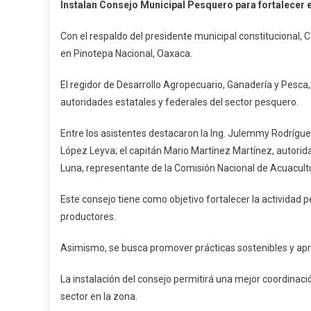
Instalan Consejo Municipal Pesquero para fortalecer e
Consejo
Municipa
Con el respaldo del presidente municipal constitucional, 
Pesquer
en Pinotepa Nacional, Oaxaca.
Para
Fortalec
El regidor de Desarrollo Agropecuario, Ganadería y Pesca
El
autoridades estatales y federales del sector pesquero.
Sector
Entre los asistentes destacaron la Ing. Julemmy Rodrígue
López Leyva; el capitán Mario Martínez Martínez, autorid
Luna, representante de la Comisión Nacional de Acuacult
Este consejo tiene como objetivo fortalecer la actividad p
productores.
Asimismo, se busca promover prácticas sostenibles y ap
La instalación del consejo permitirá una mejor coordinació
sector en la zona.