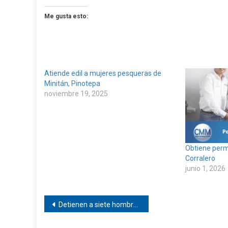
Me gusta esto:
Atiende edil a mujeres pesqueras de
Minitán, Pinotepa
noviembre 19, 2025
Obtiene perm
Corralero
junio 1, 2026
Navegación
Detienen a siete hombres tras enfrentamiento con policías en Cacahuatepec
de