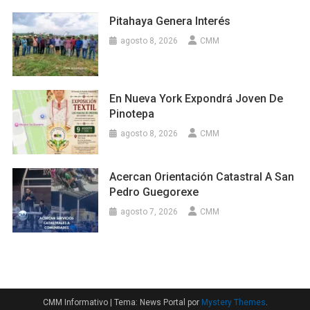
Pitahaya Genera Interés
agosto 8, 2026
CMM
En Nueva York Expondrá Joven De
Pinotepa
agosto 8, 2026
CMM
Acercan Orientación Catastral A San
Pedro Guegorexe
agosto 7, 2026
CMM
CMM Informativo
|
Tema: News Portal por
Mystery Themes
.