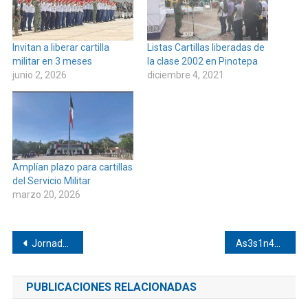
Invitan a liberar cartilla
Listas Cartillas liberadas de
militar en 3 meses
la clase 2002 en Pinotepa
junio 2, 2026
diciembre 4, 2021
Amplían plazo para cartillas
del Servicio Militar
marzo 20, 2026
Navegación
Jornada de salud llegará a Arroyo del Pote
As3s1n4d#0 era de El Chivo
de
PUBLICACIONES RELACIONADAS
entradas