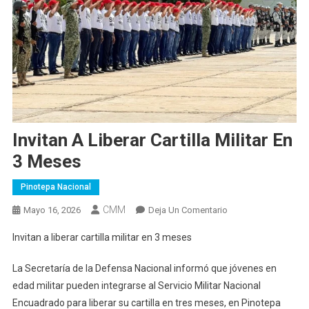
Invitan A Liberar Cartilla Militar En
3 Meses
Pinotepa Nacional
CMM
En
Mayo 16, 2026
Deja Un Comentario
Invitan
Invitan a liberar cartilla militar en 3 meses
A
Liberar
La Secretaría de la Defensa Nacional informó que jóvenes en
Cartilla
edad militar pueden integrarse al Servicio Militar Nacional
Militar
Encuadrado para liberar su cartilla en tres meses, en Pinotepa
En