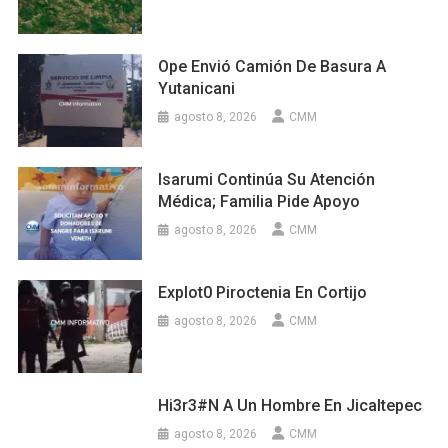
Ope Envió Camión De Basura A
Yutanicani
agosto 8, 2026
CMM
Isarumi Continúa Su Atención
Médica; Familia Pide Apoyo
agosto 8, 2026
CMM
Explot0 Piroctenia En Cortijo
agosto 8, 2026
CMM
Hi3r3#n A Un Hombre En Jicaltepec
agosto 8, 2026
CMM