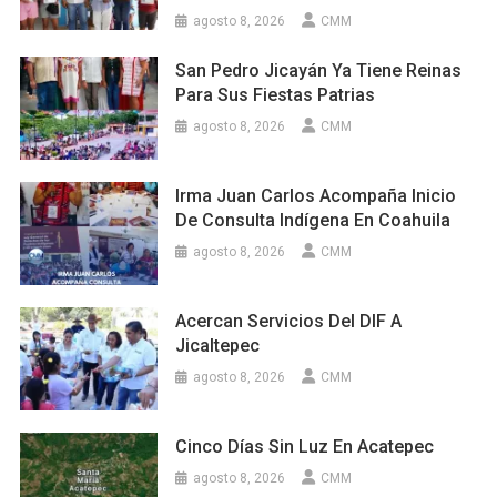
agosto 8, 2026
CMM
San Pedro Jicayán Ya Tiene Reinas
Para Sus Fiestas Patrias
agosto 8, 2026
CMM
Irma Juan Carlos Acompaña Inicio
De Consulta Indígena En Coahuila
agosto 8, 2026
CMM
Acercan Servicios Del DIF A
Jicaltepec
agosto 8, 2026
CMM
Cinco Días Sin Luz En Acatepec
agosto 8, 2026
CMM