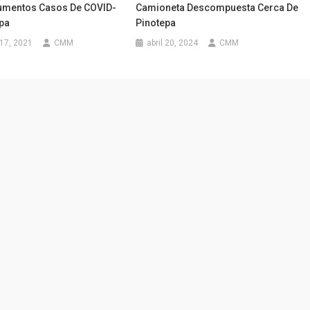
umentos Casos De COVID-
Camioneta Descompuesta Cerca De
epa
Pinotepa
17, 2021
CMM
abril 20, 2024
CMM