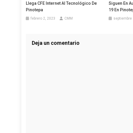
Llega CFE Internet Al Tecnológico De
Siguen En A
Pinotepa
19 En Pinot
febrero 2, 2023
CMM
septiembre 
Deja un comentario