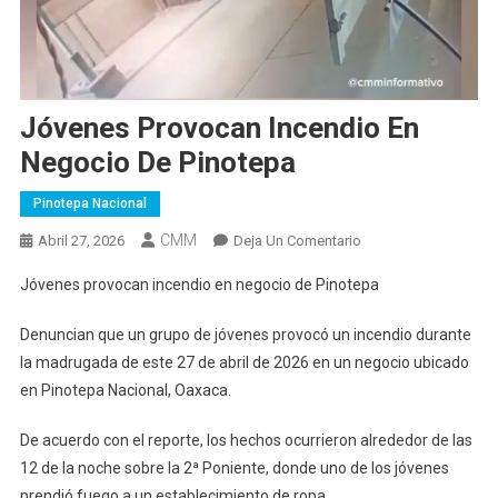
Jóvenes Provocan Incendio En
Negocio De Pinotepa
Pinotepa Nacional
CMM
En
Abril 27, 2026
Deja Un Comentario
Jóvenes
Jóvenes provocan incendio en negocio de Pinotepa
Provocan
Incendio
Denuncian que un grupo de jóvenes provocó un incendio durante
En
la madrugada de este 27 de abril de 2026 en un negocio ubicado
Negocio
en Pinotepa Nacional, Oaxaca.
De
Pinotepa
De acuerdo con el reporte, los hechos ocurrieron alrededor de las
12 de la noche sobre la 2ª Poniente, donde uno de los jóvenes
prendió fuego a un establecimiento de ropa.