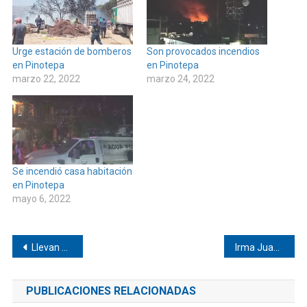
Urge estación de bomberos
Son provocados incendios
en Pinotepa
en Pinotepa
marzo 22, 2022
marzo 24, 2022
Se incendió casa habitación
en Pinotepa
mayo 6, 2022
Navegación
Llevan Feria de la Salud a Yucucha y La Hierba Santa
Irma Juan Carlos alza la voz por mujeres agrarias
de
PUBLICACIONES RELACIONADAS
entradas