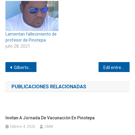
Lamentan fallecimiento de
profesor de Pinotepa
julio 28, 2021
Navegación
Gilberto Melo da seguimiento a Corredor Zapoteca
Edil entrega apoyos de salud en Jamiltepec
de
PUBLICACIONES RELACIONADAS
entradas
Invitan A Jornada De Vacunación En Pinotepa
febrero 4, 2026
CMM