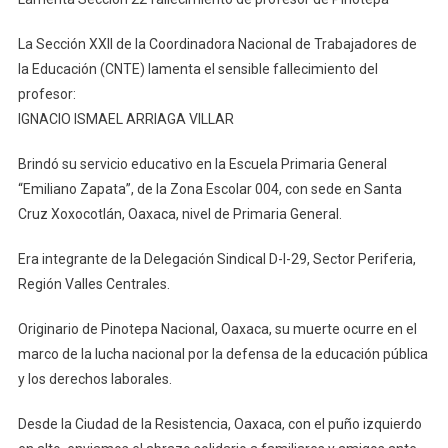
Sección
22
La Sección XXII de la Coordinadora Nacional de Trabajadores de
Fallecimiento
la Educación (CNTE) lamenta el sensible fallecimiento del
De
profesor:
Profesor
IGNACIO ISMAEL ARRIAGA VILLAR
De
Pinotepa
Brindó su servicio educativo en la Escuela Primaria General
“Emiliano Zapata”, de la Zona Escolar 004, con sede en Santa
Cruz Xoxocotlán, Oaxaca, nivel de Primaria General.
Era integrante de la Delegación Sindical D-I-29, Sector Periferia,
Región Valles Centrales.
Originario de Pinotepa Nacional, Oaxaca, su muerte ocurre en el
marco de la lucha nacional por la defensa de la educación pública
y los derechos laborales.
Desde la Ciudad de la Resistencia, Oaxaca, con el puño izquierdo