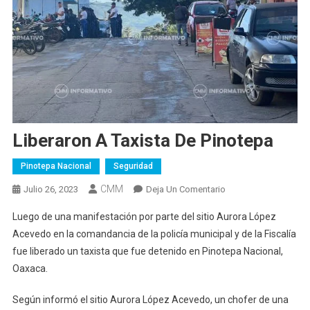
Liberaron A Taxista De Pinotepa
Pinotepa Nacional
Seguridad
CMM
En
Julio 26, 2023
Deja Un Comentario
Liberaron
Luego de una manifestación por parte del sitio Aurora López
A
Acevedo en la comandancia de la policía municipal y de la Fiscalía
Taxista
fue liberado un taxista que fue detenido en Pinotepa Nacional,
De
Oaxaca.
Pinotepa
Según informó el sitio Aurora López Acevedo, un chofer de una