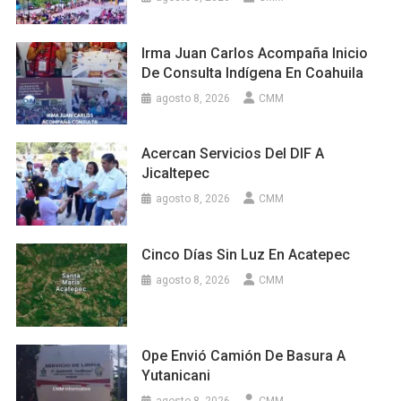
Irma Juan Carlos Acompaña Inicio
De Consulta Indígena En Coahuila
agosto 8, 2026
CMM
Acercan Servicios Del DIF A
Jicaltepec
agosto 8, 2026
CMM
Cinco Días Sin Luz En Acatepec
agosto 8, 2026
CMM
Ope Envió Camión De Basura A
Yutanicani
agosto 8, 2026
CMM