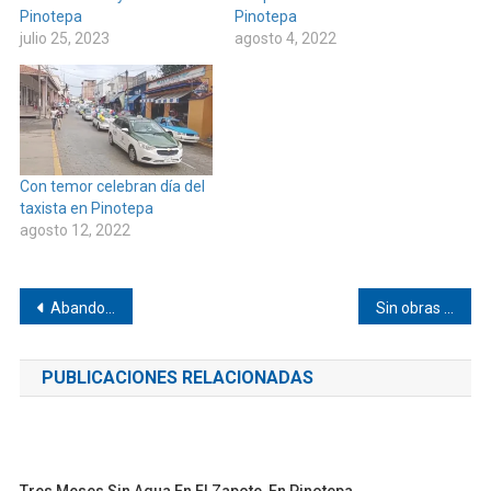
Pinotepa
Pinotepa
julio 25, 2023
agosto 4, 2022
Con temor celebran día del
taxista en Pinotepa
agosto 12, 2022
Navegación
Abandona “Patrulla mujer segura” a niñas en Pinotepa
Sin obras deja a agencias presidente de Chayuco
de
PUBLICACIONES RELACIONADAS
entradas
Tres Meses Sin Agua En El Zapote, En Pinotepa