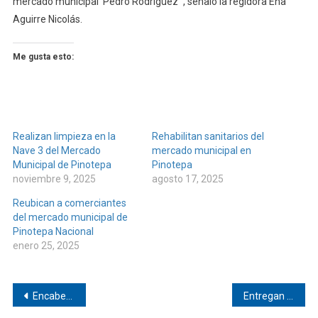
mercado municipal ‘Pedro Rodríguez’”, señaló la regidora Ena
Aguirre Nicolás.
Me gusta esto:
Realizan limpieza en la
Rehabilitan sanitarios del
Nave 3 del Mercado
mercado municipal en
Municipal de Pinotepa
Pinotepa
noviembre 9, 2025
agosto 17, 2025
Reubican a comerciantes
del mercado municipal de
Pinotepa Nacional
enero 25, 2025
Navegación
Encabeza arranque de obra el edil de Pinotepa
Entregan sillas a comunidades de El Santo y La Tuza