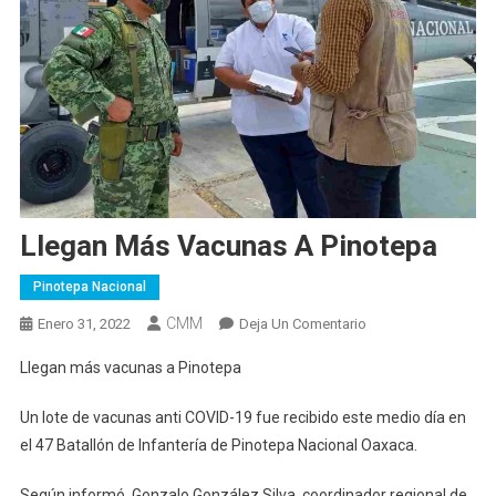
Llegan Más Vacunas A Pinotepa
Pinotepa Nacional
CMM
En
Enero 31, 2022
Deja Un Comentario
Llegan
Llegan más vacunas a Pinotepa
Más
Vacunas
Un lote de vacunas anti COVID-19 fue recibido este medio día en
A
el 47 Batallón de Infantería de Pinotepa Nacional Oaxaca.
Pinotepa
Según informó, Gonzalo González Silva, coordinador regional de