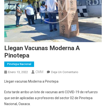
Llegan Vacunas Moderna A
Pinotepa
Pinotepa Nacional
CMM
En
Enero 13, 2022
Deja Un Comentario
Llegan
Llegan vacunas Moderna a Pinotepa
Vacunas
Moderna
Esta tarde arribo un lote de vacunas anti COVID-19 de refuerzo
A
que serán aplicadas a profesores del sector 02 de Pinotepa
Pinotepa
Nacional, Oaxaca.