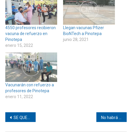
4550 profesores recibieron
Llegan vacunas Pfizer
vacuna de refuerzo en
BioNTech a Pinotepa
Pinotepa
junio 28, 2021
enero 15, 2022
Vacunarán con refuerzo a
profesores de Pinotepa
enero 11, 2022
Navegación
SE QUEMA CAMIONETA DE VALORES CON TODO Y DINERO, EN LA CARRETERA #PINOTEPA – TLAXIACO
No habrá clases presenciales en Pinotepa
de