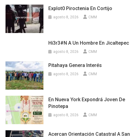
Explot0 Piroctenia En Cortijo
agosto 8, 2026
CMM
Hi3r3#n A Un Hombre En Jicaltepec
agosto 8, 2026
CMM
Pitahaya Genera Interés
agosto 8, 2026
CMM
En Nueva York Expondrá Joven De
Pinotepa
agosto 8, 2026
CMM
Acercan Orientación Catastral A San