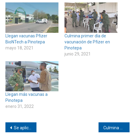
Llegan vacunas Pfizer
Culmina primer día de
BioNTech a Pinotepa
vacunación de Pfizer en
mayo 18, 2021
Pinotepa
junio 29, 2021
Llegan más vacunas a
Pinotepa
enero 31, 2022
Navegación
Se aplicará segunda dosis de vacuna anti Covid-19 en Pinotepa
Culmina primer día de vacunación de Pfizer en Pinotepa