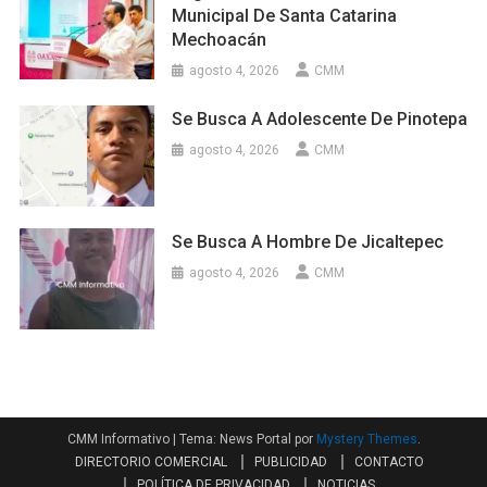
Municipal De Santa Catarina
Mechoacán
agosto 4, 2026
CMM
Se Busca A Adolescente De Pinotepa
agosto 4, 2026
CMM
Se Busca A Hombre De Jicaltepec
agosto 4, 2026
CMM
CMM Informativo
|
Tema: News Portal por
Mystery Themes
.
DIRECTORIO COMERCIAL
PUBLICIDAD
CONTACTO
POLÍTICA DE PRIVACIDAD
NOTICIAS