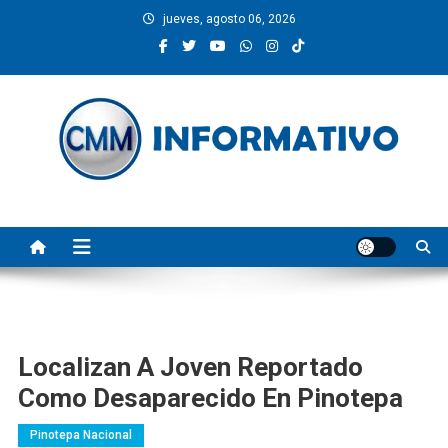
Saltar
jueves, agosto 06, 2026
al
contenido
CMM INFORMATIVO
Noticias de Pinotepa Nacional y la Costa de Oaxaca. Generamos y
producimos la información.
Localizan A Joven Reportado
Como Desaparecido En Pinotepa
Pinotepa Nacional