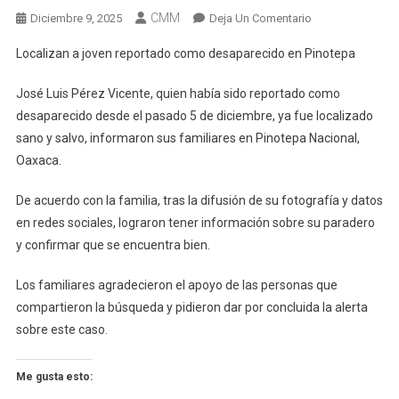
CMM
En
Diciembre 9, 2025
Deja Un Comentario
Localizan
Localizan a joven reportado como desaparecido en Pinotepa
A
Joven
José Luis Pérez Vicente, quien había sido reportado como
Reportado
desaparecido desde el pasado 5 de diciembre, ya fue localizado
Como
sano y salvo, informaron sus familiares en Pinotepa Nacional,
Desaparecido
Oaxaca.
En
Pinotepa
De acuerdo con la familia, tras la difusión de su fotografía y datos
en redes sociales, lograron tener información sobre su paradero
y confirmar que se encuentra bien.
Los familiares agradecieron el apoyo de las personas que
compartieron la búsqueda y pidieron dar por concluida la alerta
sobre este caso.
Me gusta esto: