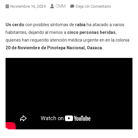
CMM
En
Noviembre 16, 2024
Deja Un Comentario
Marrano
Rabioso
Un cerdo
con posibles síntomas de
rabia
ha atacado a varios
Muerde
habitantes, dejando al menos a
cinco personas heridas
,
A
quienes han requerido atención médica urgente en en la colonia
Varios
20 de Noviembre de Pinotepa Nacional, Oaxaca.
En
Pinotepa