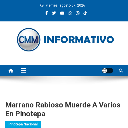
Saltar
viernes, agosto 07, 2026
al
contenido
CMM INFORMATIVO
Noticias de Pinotepa Nacional y la Costa de Oaxaca. Generamos y
producimos la información.
Marrano Rabioso Muerde A Varios
En Pinotepa
Pinotepa Nacional