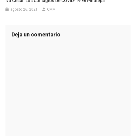
No Cesan Los Contagios De COVID-19 En Pinotepa
agosto 26, 2021
CMM
Deja un comentario