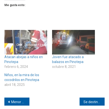
Me gusta esto:
Atacan abejas a niños en
Joven fue atacado a
Pinotepa
balazos en Pinotepa
febrero 6, 2024
octubre 8, 2021
Niños, en la mira de los
cocodrilos en Pinotepa
abril 18, 2025
Navegación
Menor choca contra taxi en Pinotepa
Se destina inversión histórica en programas sociales: Sebienti