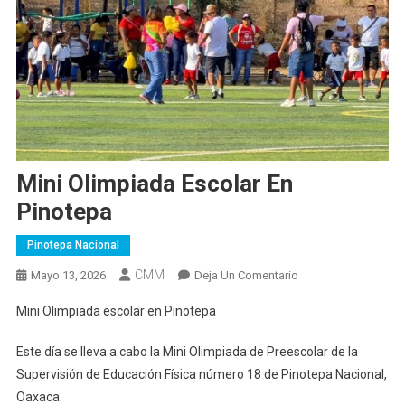
Mini Olimpiada Escolar En
Pinotepa
Pinotepa Nacional
CMM
En
Mayo 13, 2026
Deja Un Comentario
Mini
Mini Olimpiada escolar en Pinotepa
Olimpiada
Escolar
Este día se lleva a cabo la Mini Olimpiada de Preescolar de la
En
Supervisión de Educación Física número 18 de Pinotepa Nacional,
Pinotepa
Oaxaca.