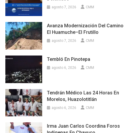
agosto 7, 2026
CMM
Avanza Modernización Del Camino
El Huamuche–El Frutillo
agosto 7, 2026
CMM
Tembló En Pinotepa
agosto 6, 2026
CMM
Tendrán Médico Las 24 Horas En
Morelos, Huazolotitlán
agosto 6, 2026
CMM
Irma Juan Carlos Coordina Foros
Indígenas En Chayuco