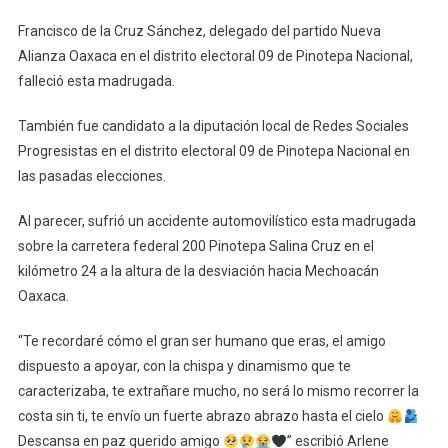
De
Francisco de la Cruz Sánchez, delegado del partido Nueva
Nueva
Alianza Oaxaca en el distrito electoral 09 de Pinotepa Nacional,
Alianza
falleció esta madrugada.
En
Pinotepa
También fue candidato a la diputación local de Redes Sociales
Progresistas en el distrito electoral 09 de Pinotepa Nacional en
las pasadas elecciones.
Al parecer, sufrió un accidente automovilístico esta madrugada
sobre la carretera federal 200 Pinotepa Salina Cruz en el
kilómetro 24 a la altura de la desviación hacia Mechoacán
Oaxaca.
“Te recordaré cómo el gran ser humano que eras, el amigo
dispuesto a apoyar, con la chispa y dinamismo que te
caracterizaba, te extrañare mucho, no será lo mismo recorrer la
costa sin ti, te envío un fuerte abrazo abrazo hasta el cielo
Descansa en paz querido amigo
” escribió Arlene