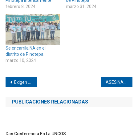
Pinotepa intensamente
de Pinotepa
febrero 8, 2024
marzo 31, 2024
Se encarrila NA en el
distrito de Pinotepa
marzo 10, 2024
Navegación
Exigen que se agilicen obras de impacto ambiental para comunidad afromexicana de Oaxaca
ASESINAN AEI A DOS PERSONAS EN PINOTEPA
de
PUBLICACIONES RELACIONADAS
entradas
Dan Conferencia En La UNCOS