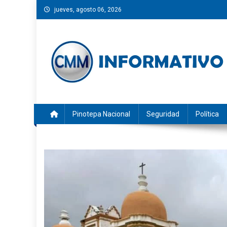
Saltar
jueves, agosto 06, 2026
al
contenido
CMM INFORMATIVO
Noticias de Pinotepa Nacional y la Costa de Oaxaca. Gen
Pinotepa Nacional
Seguridad
Política