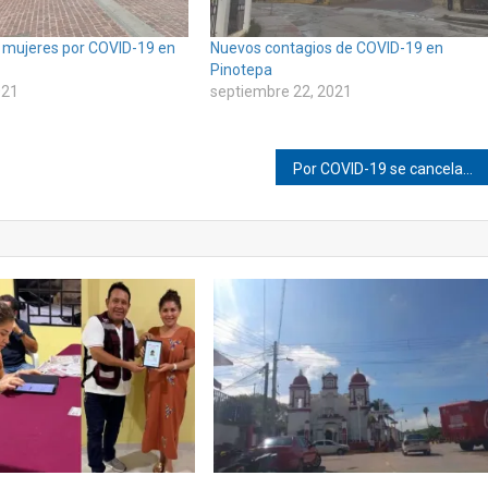
 mujeres por COVID-19 en
Nuevos contagios de COVID-19 en
Pinotepa
021
septiembre 22, 2021
Por COVID-19 se cancelan mayordomías en Pinotepa