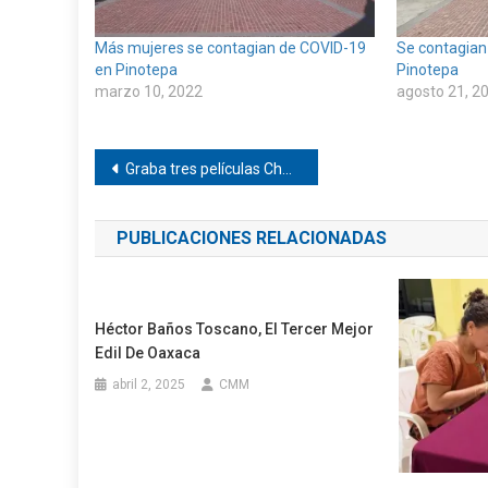
Más mujeres se contagian de COVID-19
Se contagian
en Pinotepa
Pinotepa
marzo 10, 2022
agosto 21, 2
Navegación
Graba tres películas Chatino de Ixtayutla
de
PUBLICACIONES RELACIONADAS
entradas
Héctor Baños Toscano, El Tercer Mejor
Edil De Oaxaca
abril 2, 2025
CMM