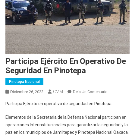
Participa Ejército En Operativo De
Seguridad En Pinotepa
Pinotepa Nacional
CMM
En
Diciembre 26, 2022
Deja Un Comentario
Participa
Participa Ejército en operativo de seguridad en Pinotepa
Ejército
En
Elementos de la Secretaria de la Defensa Nacional participan en
Operativo
operaciones Interinstitucionales para garantizar la seguridad y la
De
paz en los municipios de Jamiltepec y Pinotepa Nacional Oaxaca.
Seguridad