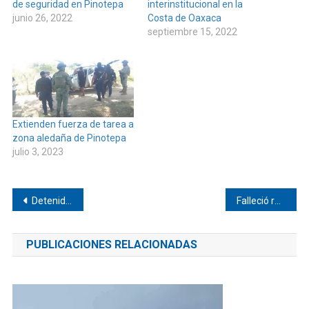
de seguridad en Pinotepa
interinstitucional en la
junio 26, 2022
Costa de Oaxaca
septiembre 15, 2022
Extienden fuerza de tarea a
zona aledaña de Pinotepa
julio 3, 2023
Navegación
Detenidos y heridos tras enfrentamiento en Pinotepa
Falleció rector de las Universidades SUNEO de Oaxaca
de
PUBLICACIONES RELACIONADAS
entradas