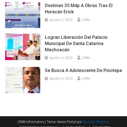
Destinan 35 Mdp A Obras Tras El
Huracán Erick
agosto 5, 2026
CMM
Logran Liberación Del Palacio
Municipal De Santa Catarina
Mechoacán
agosto 4, 2026
CMM
Se Busca A Adolescente De Pinotepa
agosto 4, 2026
CMM
CMM Informativo
|
Tema: News Portal por
Mystery Themes
.