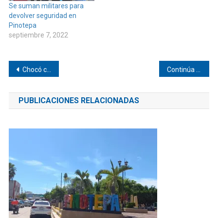
Se suman militares para
devolver seguridad en
Pinotepa
septiembre 7, 2022
Navegación
Chocó contra un árbol en Pinotepa
Continúa paro laboral en Hospital de Pinotepa
de
PUBLICACIONES RELACIONADAS
entradas