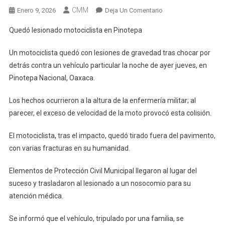
CMM
En
Enero 9, 2026
Deja Un Comentario
Quedó
Quedó lesionado motociclista en Pinotepa
Lesionado
Motociclista
Un motociclista quedó con lesiones de gravedad tras chocar por
En
detrás contra un vehículo particular la noche de ayer jueves, en
Pinotepa
Pinotepa Nacional, Oaxaca.
Los hechos ocurrieron a la altura de la enfermería militar; al
parecer, el exceso de velocidad de la moto provocó esta colisión.
El motociclista, tras el impacto, quedó tirado fuera del pavimento,
con varias fracturas en su humanidad.
Elementos de Protección Civil Municipal llegaron al lugar del
suceso y trasladaron al lesionado a un nosocomio para su
atención médica.
Se informó que el vehículo, tripulado por una familia, se