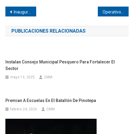
Navegación
Inauguran pavimentación en La Chuparrosa, Jicayán
Operativo deja aseguramiento en tramo Corralero–El Ciruelo
de
PUBLICACIONES RELACIONADAS
entradas
Instalan Consejo Municipal Pesquero Para Fortalecer El
Sector
mayo 13, 2025
CMM
Premian A Escuelas En El Batallón De Pinotepa
febrero 24, 2026
CMM