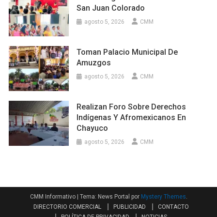
San Juan Colorado
agosto 5, 2026
CMM
Toman Palacio Municipal De
Amuzgos
agosto 5, 2026
CMM
Realizan Foro Sobre Derechos
Indígenas Y Afromexicanos En
Chayuco
agosto 5, 2026
CMM
CMM Informativo
|
Tema: News Portal por
Mystery Themes
.
DIRECTORIO COMERCIAL
PUBLICIDAD
CONTACTO
POLÍTICA DE PRIVACIDAD
NOTICIAS