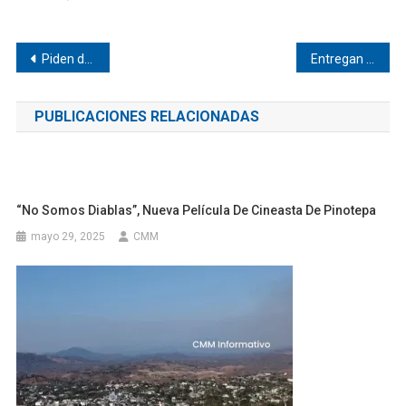
Navegación
Piden destitución del director de primaria en Llano Grande
Entregan semilla de maíz a productores de la Costa
de
PUBLICACIONES RELACIONADAS
entradas
“No Somos Diablas”, Nueva Película De Cineasta De Pinotepa
mayo 29, 2025
CMM