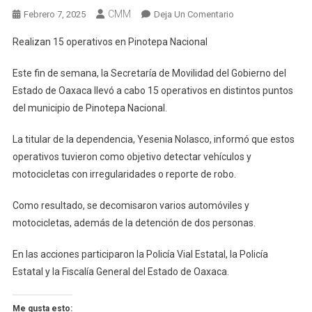
CMM
En
Febrero 7, 2025
Deja Un Comentario
Realizan
Realizan 15 operativos en Pinotepa Nacional
15
Operativos
Este fin de semana, la Secretaría de Movilidad del Gobierno del
En
Estado de Oaxaca llevó a cabo 15 operativos en distintos puntos
Pinotepa
del municipio de Pinotepa Nacional.
Nacional
La titular de la dependencia, Yesenia Nolasco, informó que estos
operativos tuvieron como objetivo detectar vehículos y
motocicletas con irregularidades o reporte de robo.
Como resultado, se decomisaron varios automóviles y
motocicletas, además de la detención de dos personas.
En las acciones participaron la Policía Vial Estatal, la Policía
Estatal y la Fiscalía General del Estado de Oaxaca.
Me gusta esto: