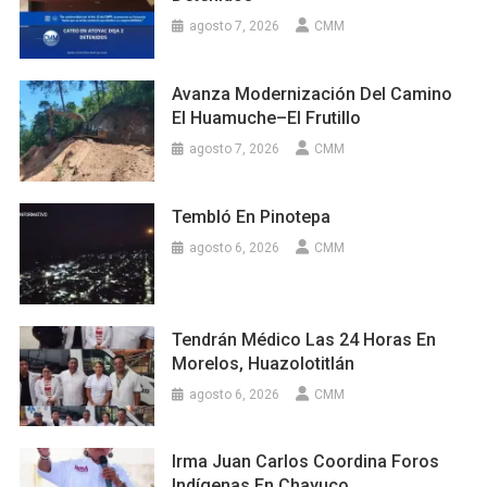
agosto 7, 2026
CMM
Avanza Modernización Del Camino
El Huamuche–El Frutillo
agosto 7, 2026
CMM
Tembló En Pinotepa
agosto 6, 2026
CMM
Tendrán Médico Las 24 Horas En
Morelos, Huazolotitlán
agosto 6, 2026
CMM
Irma Juan Carlos Coordina Foros
Indígenas En Chayuco