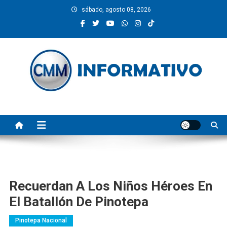
Saltar
sábado, agosto 08, 2026
al
contenido
CMM INFORMATIVO
Noticias de Pinotepa Nacional y la Costa de Oaxaca. Generamos y
producimos la información.
Recuerdan A Los Niños Héroes En
El Batallón De Pinotepa
Pinotepa Nacional