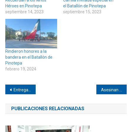
Héroes en Pinotepa
el Batallón de Pinotepa
septiembre 14, 2023
septiembre 15, 2023
Rindieron honores a la
bandera en el Batallón de
Pinotepa
febrero 19, 2024
Navegación
Entregaron más de 7 millones a productores en Pinotepa
Asesinan a una persona en Pinotepa
de
PUBLICACIONES RELACIONADAS
entradas