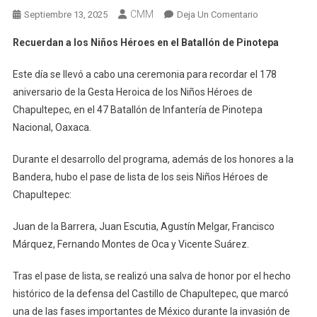
CMM
En
Septiembre 13, 2025
Deja Un Comentario
Recuerdan
Recuerdan a los Niños Héroes en el Batallón de Pinotepa
A
Los
Este día se llevó a cabo una ceremonia para recordar el 178
Niños
aniversario de la Gesta Heroica de los Niños Héroes de
Héroes
Chapultepec, en el 47 Batallón de Infantería de Pinotepa
En
Nacional, Oaxaca.
El
Batallón
Durante el desarrollo del programa, además de los honores a la
De
Bandera, hubo el pase de lista de los seis Niños Héroes de
Pinotepa
Chapultepec:
Juan de la Barrera, Juan Escutia, Agustín Melgar, Francisco
Márquez, Fernando Montes de Oca y Vicente Suárez.
Tras el pase de lista, se realizó una salva de honor por el hecho
histórico de la defensa del Castillo de Chapultepec, que marcó
una de las fases importantes de México durante la invasión de