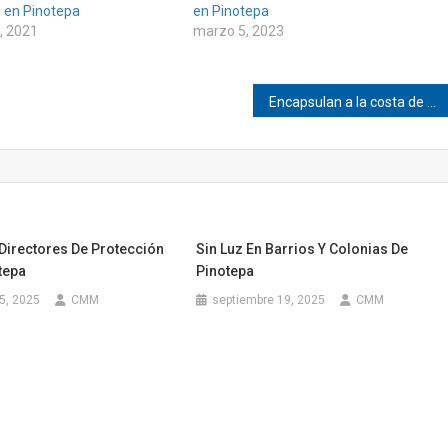
 en Pinotepa
en Pinotepa
, 2021
marzo 5, 2023
Encapsulan a la costa de Oaxaca
Directores De Protección
Sin Luz En Barrios Y Colonias De
otepa
Pinotepa
5, 2025
CMM
septiembre 19, 2025
CMM