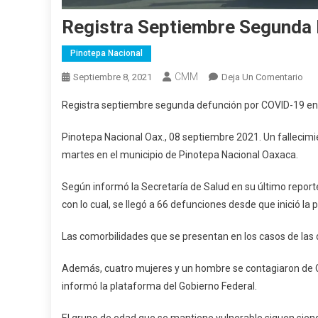
Registra Septiembre Segunda 
Pinotepa Nacional
CMM
En
Septiembre 8, 2021
Deja Un Comentario
Reg
Registra septiembre segunda defunción por COVID-19 en
Sep
Se
Pinotepa Nacional Oax., 08 septiembre 2021. Un fallecimi
Def
martes en el municipio de Pinotepa Nacional Oaxaca.
Por
COV
Según informó la Secretaría de Salud en su último report
19
con lo cual, se llegó a 66 defunciones desde que inició la
En
Pin
Las comorbilidades que se presentan en los casos de las 
Además, cuatro mujeres y un hombre se contagiaron de C
informó la plataforma del Gobierno Federal.