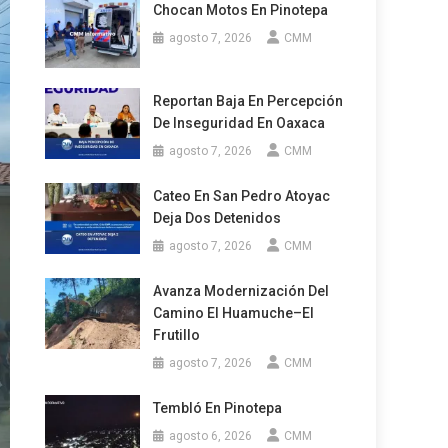
Chocan Motos En Pinotepa
agosto 7, 2026
CMM
Reportan Baja En Percepción
De Inseguridad En Oaxaca
agosto 7, 2026
CMM
Cateo En San Pedro Atoyac
Deja Dos Detenidos
agosto 7, 2026
CMM
Avanza Modernización Del
Camino El Huamuche–El
Frutillo
agosto 7, 2026
CMM
Tembló En Pinotepa
agosto 6, 2026
CMM