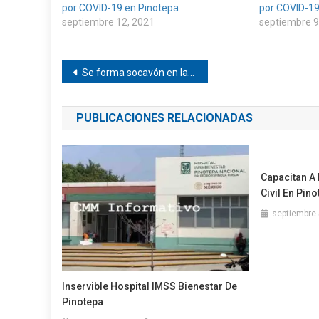
por COVID-19 en Pinotepa
por COVID-19
septiembre 12, 2021
septiembre 9
Navegación
Se forma socavón en la carretera 125 Pinotepa
de
PUBLICACIONES RELACIONADAS
entradas
Capacitan A 
Civil En Pin
septiembre 
Inservible Hospital IMSS Bienestar De
Pinotepa