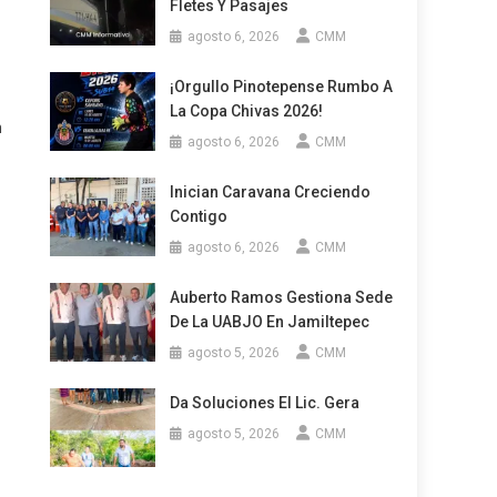
Fletes Y Pasajes
agosto 6, 2026
CMM
¡Orgullo Pinotepense Rumbo A
La Copa Chivas 2026!
n
agosto 6, 2026
CMM
Inician Caravana Creciendo
Contigo
agosto 6, 2026
CMM
Auberto Ramos Gestiona Sede
De La UABJO En Jamiltepec
agosto 5, 2026
CMM
Da Soluciones El Lic. Gera
agosto 5, 2026
CMM