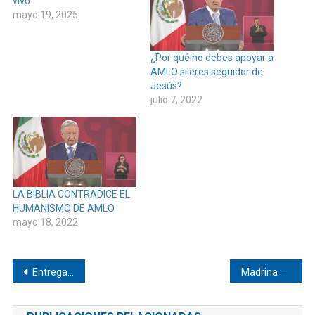
vivo
mayo 19, 2025
¿Por qué no debes apoyar a
AMLO si eres seguidor de
Jesús?
julio 7, 2022
LA BIBLIA CONTRADICE EL
HUMANISMO DE AMLO
mayo 18, 2022
Navegación
Entregan láminas en Paso Las Garrochas
Madrina de generación regala chivos en Huaxpaltepec
de