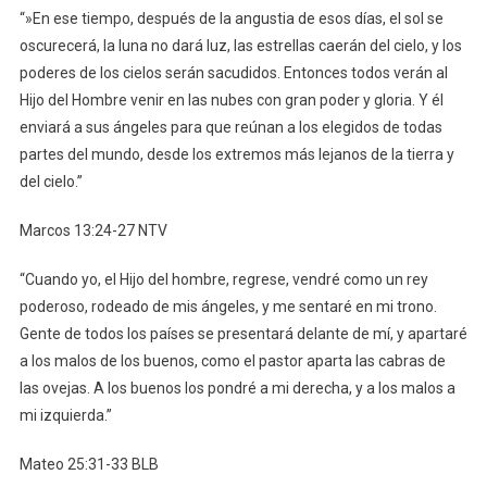
“»En ese tiempo, después de la angustia de esos días, el sol se
oscurecerá, la luna no dará luz, las estrellas caerán del cielo, y los
poderes de los cielos serán sacudidos. Entonces todos verán al
Hijo del Hombre venir en las nubes con gran poder y gloria. Y él
enviará a sus ángeles para que reúnan a los elegidos de todas
partes del mundo, desde los extremos más lejanos de la tierra y
del cielo.”
‭‭Marcos‬ ‭13‬:‭24‬-‭27‬ ‭NTV‬‬
“Cuando yo, el Hijo del hombre, regrese, vendré como un rey
poderoso, rodeado de mis ángeles, y me sentaré en mi trono.
Gente de todos los países se presentará delante de mí, y apartaré
a los malos de los buenos, como el pastor aparta las cabras de
las ovejas. A los buenos los pondré a mi derecha, y a los malos a
mi izquierda.”
‭‭Mateo‬ ‭25‬:‭31‬-‭33‬ ‭BLB‬‬