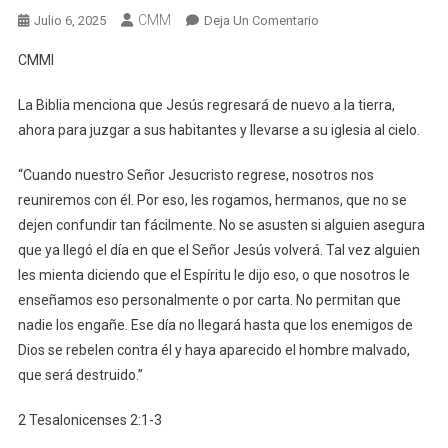
CMM
En
Julio 6, 2025
Deja Un Comentario
Sabías
CMMI
Que
Jesús
La Biblia menciona que Jesús regresará de nuevo a la tierra,
Regresará
ahora para juzgar a sus habitantes y llevarse a su iglesia al cielo.
Por
Segunda
“Cuando nuestro Señor Jesucristo regrese, nosotros nos
Ves
reuniremos con él. Por eso, les rogamos, hermanos, que no se
A
dejen confundir tan fácilmente. No se asusten si alguien asegura
La
que ya llegó el día en que el Señor Jesús volverá. Tal vez alguien
Tierra?
les mienta diciendo que el Espíritu le dijo eso, o que nosotros le
enseñamos eso personalmente o por carta. No permitan que
nadie los engañe. Ese día no llegará hasta que los enemigos de
Dios se rebelen contra él y haya aparecido el hombre malvado,
que será destruido.”
‭‭2 Tesalonicenses‬ ‭2‬:‭1‬-‭3‬