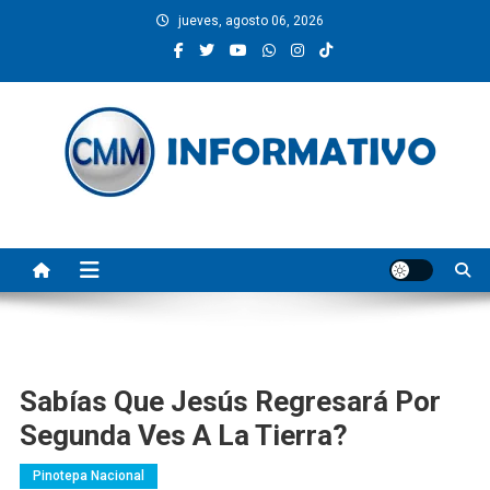
Saltar
jueves, agosto 06, 2026
al
contenido
CMM INFORMATIVO
Noticias de Pinotepa Nacional y la Costa de Oaxaca. Generamos y
producimos la información.
Sabías Que Jesús Regresará Por
Segunda Ves A La Tierra?
Pinotepa Nacional