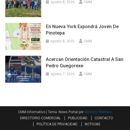
agosto 8, 2026
CMM
En Nueva York Expondrá Joven De
Pinotepa
agosto 8, 2026
CMM
Acercan Orientación Catastral A San
Pedro Guegorexe
agosto 7, 2026
CMM
CMM Informativo
|
Tema: News Portal por
Mystery Themes
.
DIRECTORIO COMERCIAL
PUBLICIDAD
CONTACTO
POLÍTICA DE PRIVACIDAD
NOTICIAS