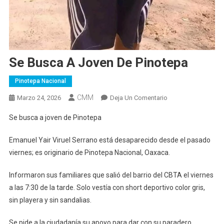
Se Busca A Joven De Pinotepa
Pinotepa Nacional
CMM
En
Marzo 24, 2026
Deja Un Comentario
Se
Se busca a joven de Pinotepa
Busca
A
Emanuel Yair Viruel Serrano está desaparecido desde el pasado
Joven
viernes; es originario de Pinotepa Nacional, Oaxaca.
De
Pinotepa
Informaron sus familiares que salió del barrio del CBTA el viernes
a las 7:30 de la tarde. Solo vestía con short deportivo color gris,
sin playera y sin sandalias.
Se pide a la ciudadanía su apoyo para dar con su paradero.