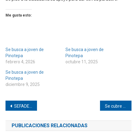
Me gusta esto:
Se busca a joven de
Se busca a joven de
Pinotepa
Pinotepa
febrero 4, 2026
octubre 11, 2025
Se busca a joven de
Pinotepa
diciembre 9, 2025
Navegación
SEFADER suma esfuerzos con ganaderos de Pinotepa
Se cubre de humo Tataltepec
de
PUBLICACIONES RELACIONADAS
entradas