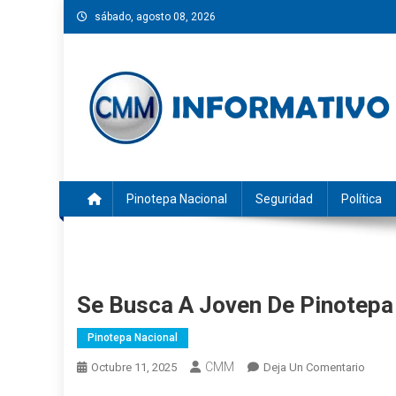
Saltar
sábado, agosto 08, 2026
al
contenido
CMM INFORMATIVO
Noticias de Pinotepa Nacional y la Costa de Oaxaca. Gen
Pinotepa Nacional
Seguridad
Política
Se Busca A Joven De Pinotepa
Pinotepa Nacional
CMM
En
Octubre 11, 2025
Deja Un Comentario
Se