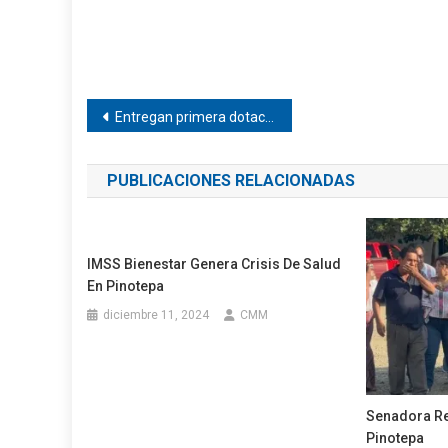
Navegación
Entregan primera dotación alimentaria en Pinotepa
de
PUBLICACIONES RELACIONADAS
entradas
IMSS Bienestar Genera Crisis De Salud
En Pinotepa
diciembre 11, 2024
CMM
Senadora Re
Pinotepa