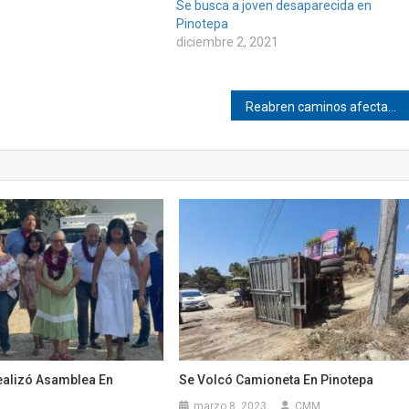
Se busca a joven desaparecida en
Pinotepa
diciembre 2, 2021
Reabren caminos afectados por derrumbes en Oaxaca
alizó Asamblea En
Se Volcó Camioneta En Pinotepa
marzo 8, 2023
CMM