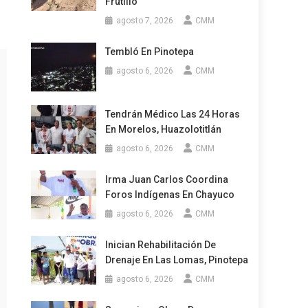
Frutillo
agosto 7, 2026
CMM
Tembló En Pinotepa
agosto 6, 2026
CMM
Tendrán Médico Las 24 Horas
En Morelos, Huazolotitlán
agosto 6, 2026
CMM
Irma Juan Carlos Coordina
Foros Indígenas En Chayuco
agosto 6, 2026
CMM
Inician Rehabilitación De
Drenaje En Las Lomas, Pinotepa
agosto 6, 2026
CMM