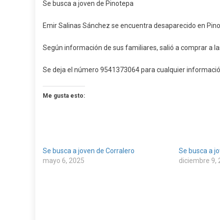
Se busca a joven de Pinotepa
Busca
A
Emir Salinas Sánchez se encuentra desaparecido en Pino
Joven
De
Según información de sus familiares, salió a comprar a 
Pinot
Se deja el número 9541373064 para cualquier informació
Me gusta esto:
Se busca a joven de Corralero
Se busca a j
mayo 6, 2025
diciembre 9,