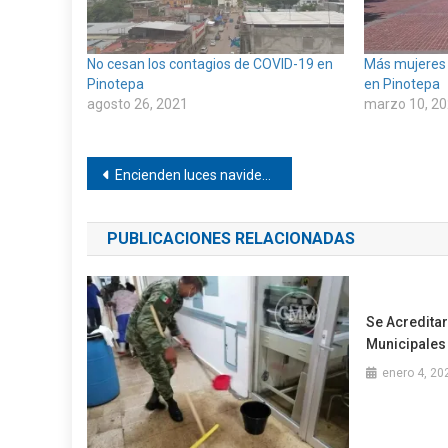
No cesan los contagios de COVID-19 en
Más mujeres 
Pinotepa
en Pinotepa
agosto 26, 2021
marzo 10, 2
Navegación
Encienden luces navideñas en Mancuernas
de
PUBLICACIONES RELACIONADAS
entradas
Se Acredita
Municipales
enero 4, 20