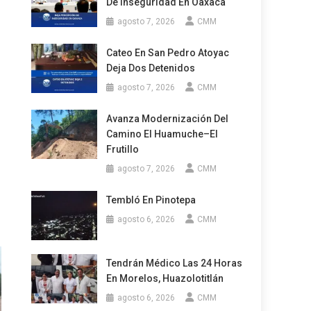
De Inseguridad En Oaxaca
agosto 7, 2026
CMM
Cateo En San Pedro Atoyac
Deja Dos Detenidos
agosto 7, 2026
CMM
Avanza Modernización Del
Camino El Huamuche–El
Frutillo
agosto 7, 2026
CMM
Tembló En Pinotepa
agosto 6, 2026
CMM
Tendrán Médico Las 24 Horas
En Morelos, Huazolotitlán
agosto 6, 2026
CMM