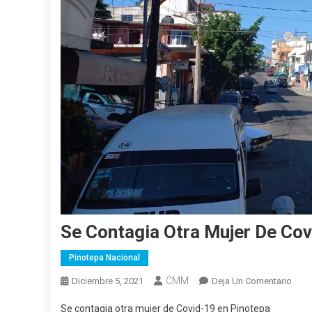
Se Contagia Otra Mujer De Cov
Pinotepa Nacional
CMM
En
Diciembre 5, 2021
Deja Un Comentario
Se
Se contagia otra mujer de Covid-19 en Pinotepa