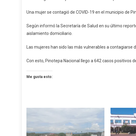
Cont
Otra
Una mujer se contagió de COVID-19 en el municipio de Pi
Muje
De
Según informó la Secretaría de Salud en su último repor
Covi
aislamiento domiciliario.
19
En
Las mujeres han sido las más vulnerables a contagiarse 
Pino
Con esto, Pinotepa Nacional llego a 642 casos positivos 
Me gusta esto: