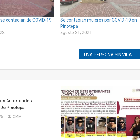
se contagian de COVID-19
Se contagian mujeres por COVID-19 en
Pinotepa
022
agosto 21, 2021
UNA PERSONA SIN VIDA DEJA CHOQUE EN LA 200 PINOTEPA
ron Autoridades
 De Pinotepa
25
CMM