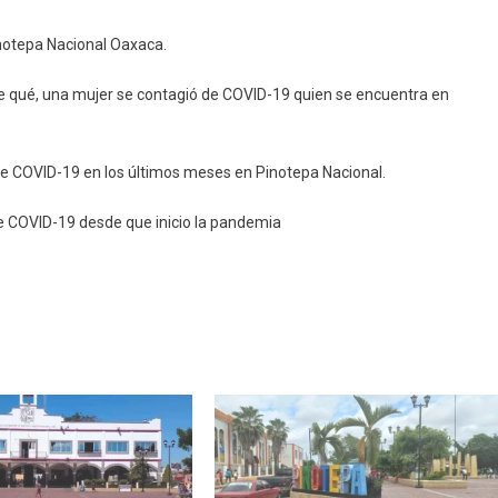
agia
notepa Nacional Oaxaca.
r
te qué, una mujer se contagió de COVID-19 quien se encuentra en
d-
de COVID-19 en los últimos meses en Pinotepa Nacional.
tepa
de COVID-19 desde que inicio la pandemia