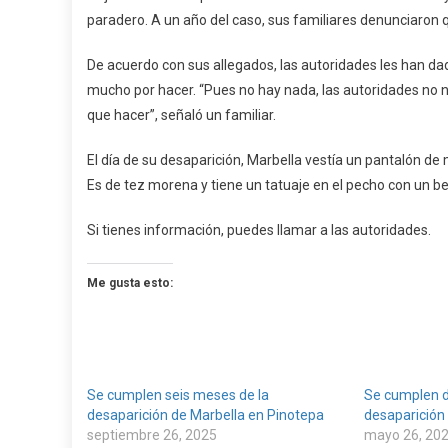
La
paradero. A un año del caso, sus familiares denunciaron 
Desapar
De
De acuerdo con sus allegados, las autoridades les han da
Marbell
mucho por hacer. “Pues no hay nada, las autoridades no 
En
que hacer”, señaló un familiar.
Pinotep
El día de su desaparición, Marbella vestía un pantalón de 
Es de tez morena y tiene un tatuaje en el pecho con un b
Si tienes información, puedes llamar a las autoridades.
Me gusta esto:
Se cumplen seis meses de la
Se cumplen d
desaparición de Marbella en Pinotepa
desaparición
septiembre 26, 2025
mayo 26, 20