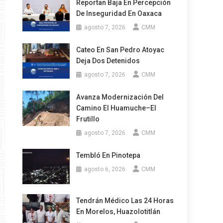
Reportan Baja En Percepción
De Inseguridad En Oaxaca
agosto 7, 2026
CMM
Cateo En San Pedro Atoyac
Deja Dos Detenidos
agosto 7, 2026
CMM
Avanza Modernización Del
Camino El Huamuche–El
Frutillo
agosto 7, 2026
CMM
Tembló En Pinotepa
agosto 6, 2026
CMM
Tendrán Médico Las 24 Horas
En Morelos, Huazolotitlán