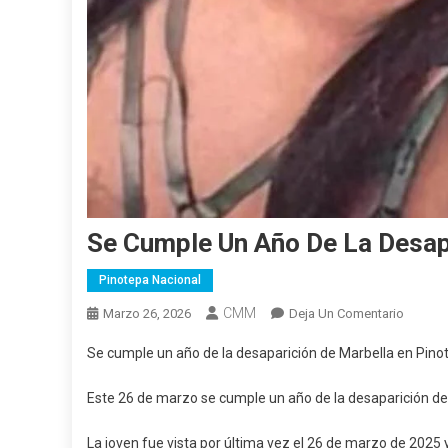
Se Cumple Un Año De La Desap
Pinotepa Nacional
CMM
En
Marzo 26, 2026
Deja Un Comentario
Se
Se cumple un año de la desaparición de Marbella en Pino
Cumple
Un
Este 26 de marzo se cumple un año de la desaparición de
Año
De
La joven fue vista por última vez el 26 de marzo de 2025 