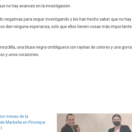
que no hay avances en la investigación.
ición
do negativas para seguir investigando y les han hecho saber que no hay
a
nos dan ninguna esperanza, solo que ellos tienen cosas más importante
a
mezclilla, una blusa negra ombliguera con rayitas de colores y una gorra
eso y unos corazones.
os meses de la
 de Marbella en Pinotepa
25