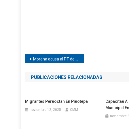
Navegación
Morena acusa al PT de frenar Plan B
de
PUBLICACIONES RELACIONADAS
entradas
Migrantes Pernoctan En Pinotepa
Capacitan A 
Municipal E
noviembre 12, 2025
CMM
noviembre 8