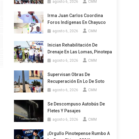
agosto 6, 2026
CMM
Irma Juan Carlos Coordina
Foros Indígenas En Chayuco
agosto 6, 2026
CMM
Inician Rehabilitación De
Drenaje En Las Lomas, Pinotepa
agosto 6, 2026
CMM
Supervisan Obras De
Recuperación En Lo De Soto
agosto 6, 2026
CMM
Se Descompuso Autobús De
Fletes Y Pasajes
agosto 6, 2026
CMM
¡Orgullo Pinotepense Rumbo A