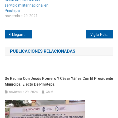
Realizaron sorteo del
servicio militar nacional en
Pinotepa
noviembre 29, 2021
Navegación
Llegan vacunas anti COVID-19 para adolescentes a Pinotepa
Vigila Policia Estatal a los Jicayanes
de
PUBLICACIONES RELACIONADAS
entradas
Se Reunió Con Jesús Romero Y César Yáñez Con El Presidente
Municipal Electo De PInotepa
noviembre 29, 2024
CMM