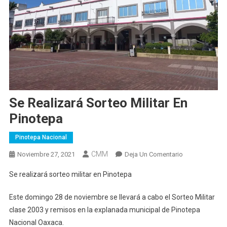
Se Realizará Sorteo Militar En
Pinotepa
Pinotepa Nacional
CMM
En
Noviembre 27, 2021
Deja Un Comentario
Se
Se realizará sorteo militar en Pinotepa
Realizará
Sorteo
Este domingo 28 de noviembre se llevará a cabo el Sorteo Militar
Militar
clase 2003 y remisos en la explanada municipal de Pinotepa
En
Nacional Oaxaca.
Pinotepa