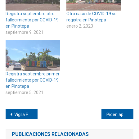
Registra septiembre otro
Otro caso de COVID-19 se
fallecimiento por COVID-19
registra en Pinotepa
en Pinotepa
enero 2, 2023
septiembre 9, 2021
Registra septiembre primer
fallecimiento por COVID-19
en Pinotepa
septiembre 5, 2021
Navegación
Vigila Policia Estatal a los Jicayanes
Piden apoyo económico para jinete de lo de Soto
de
PUBLICACIONES RELACIONADAS
entradas