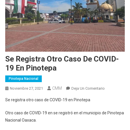
Se Registra Otro Caso De COVID-
19 En Pinotepa
Pinotepa Nacional
CMM
En
Noviembre 27, 2021
Deja Un Comentario
Se
Se registra otro caso de COVID-19 en Pinotepa
Registra
Otro
Otro caso de COVID-19 en se registró en el municipio de Pinotepa
Caso
Nacional Oaxaca.
De
COVID-