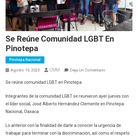
Se Reúne Comunidad LGBT En
Pinotepa
Pinotepa Nacional
CMM
En
Agosto 19, 2023
Deja Un Comentario
Se
Se reúne comunidad LGBT en Pinotepa
Reúne
Comunidad
Integrantes de la comunidad LGBT se reunieron ayer jueves con
LGBT
el líder social, José Alberto Hernández Clemente en Pinotepa
En
Nacional, Oaxaca.
Pinotepa
Lo anterior con la finalidad de darle a conocer la urgencia de
trabajar para terminar con la discriminación, así como el respeto