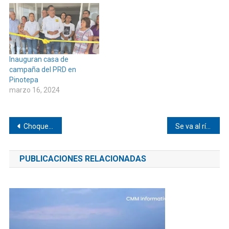
Inauguran casa de
campaña del PRD en
Pinotepa
marzo 16, 2024
Navegación
Choque por alcance en Pinotepa
Se va al río un coche y deja dos heridos en Tlacamama
de
PUBLICACIONES RELACIONADAS
entradas