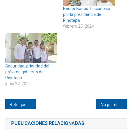
Héctor Baños Toscano va
por la presidencia de
Pinotepa
febrero 25, 2024
Seguridad, prioridad del
próximo gobierno de
Pinotepa
junio 27, 2024
Navegación
Se queman dos féminas en Tepetlapa
Va por el Verde a la diputación local de Pinotepa
de
PUBLICACIONES RELACIONADAS
entradas