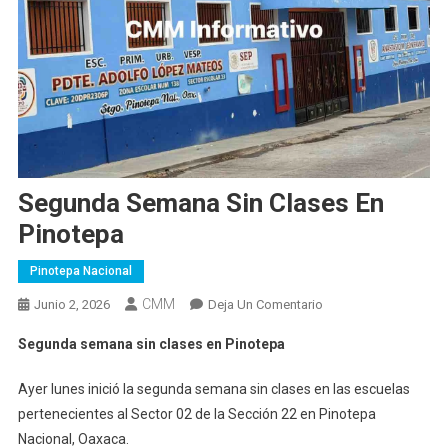
Segunda Semana Sin Clases En
Pinotepa
Pinotepa Nacional
CMM
En
Junio 2, 2026
Deja Un Comentario
Segunda
Segunda semana sin clases en Pinotepa
Semana
Sin
Ayer lunes inició la segunda semana sin clases en las escuelas
Clases
pertenecientes al Sector 02 de la Sección 22 en Pinotepa
En
Nacional, Oaxaca.
Pinotepa