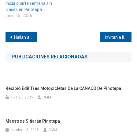
Inicia cuarta semana sin
clases en Pinotepa
junio 15, 2026
Navegación
Hallan a un cocodrilo sin c4b3z#4 ni c0l4 en Jamiltepec
Invitan a liberar cartilla militar en 3 meses
de
PUBLICACIONES RELACIONADAS
entradas
Recibió Edil Tres Motocicletas De La CANACO De Pinotepa
julio 23, 2025
CMM
Maestros Sitiarán Pinotepa
octubre 16, 2025
CMM