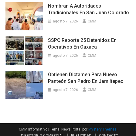
Nombran A Autoridades
Tradicionales En San Juan Colorado
agosto 7, 2026
CMM
SSPC Reporta 25 Detenidos En
Operativos En Oaxaca
agosto 7, 2026
CMM
Obtienen Dictamen Para Nuevo
Panteón San Pedro En Jamiltepec
agosto 7, 2026
CMM
CMM Informativo
|
Tema: News Portal por
Mystery Themes
.
DIRECTORIO COMERCIAL
PUBLICIDAD
CONTACTO