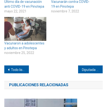
Último día de vacunación
Vacunarán contra COVID-
anti COVID-19 en Pinotepa
19 en Pinotepa
mayo 22, 2021
noviembre 7, 2022
Vacunaron a adolescentes
y adultos en Pinotepa
noviembre 25, 2022
Navegación
Todo listo para el Chacahua Fest 2022 en Tututepec
Diputada repara calle de Pinotepa
de
PUBLICACIONES RELACIONADAS
entradas