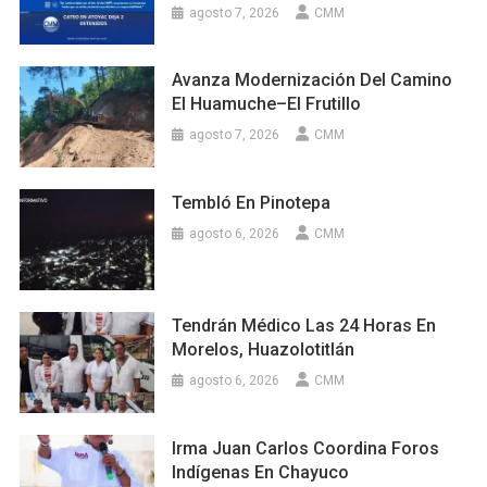
agosto 7, 2026
CMM
Avanza Modernización Del Camino
El Huamuche–El Frutillo
agosto 7, 2026
CMM
Tembló En Pinotepa
agosto 6, 2026
CMM
Tendrán Médico Las 24 Horas En
Morelos, Huazolotitlán
agosto 6, 2026
CMM
Irma Juan Carlos Coordina Foros
Indígenas En Chayuco