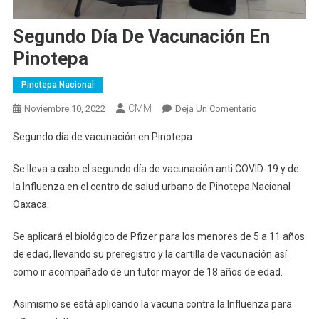
Segundo Día De Vacunación En
Pinotepa
Pinotepa Nacional
CMM
En
Noviembre 10, 2022
Deja Un Comentario
Segundo
Segundo día de vacunación en Pinotepa
Día
De
Se lleva a cabo el segundo día de vacunación anti COVID-19 y de
Vacunación
la Influenza en el centro de salud urbano de Pinotepa Nacional
En
Oaxaca.
Pinotepa
Se aplicará el biológico de Pfizer para los menores de 5 a 11 años
de edad, llevando su preregistro y la cartilla de vacunación así
como ir acompañado de un tutor mayor de 18 años de edad.
Asimismo se está aplicando la vacuna contra la Influenza para