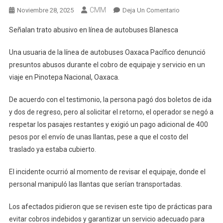
CMM
En
Noviembre 28, 2025
Deja Un Comentario
Señalan
Señalan trato abusivo en línea de autobuses Blanesca
Trato
Abusivo
Una usuaria de la línea de autobuses Oaxaca Pacífico denunció
En
presuntos abusos durante el cobro de equipaje y servicio en un
Línea
viaje en Pinotepa Nacional, Oaxaca.
De
Autobuses
De acuerdo con el testimonio, la persona pagó dos boletos de ida
Oaxaca
y dos de regreso, pero al solicitar el retorno, el operador se negó a
Pacífico
respetar los pasajes restantes y exigió un pago adicional de 400
pesos por el envío de unas llantas, pese a que el costo del
traslado ya estaba cubierto.
El incidente ocurrió al momento de revisar el equipaje, donde el
personal manipuló las llantas que serían transportadas.
Los afectados pidieron que se revisen este tipo de prácticas para
evitar cobros indebidos y garantizar un servicio adecuado para