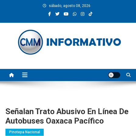
Saltar
sábado, agosto 08, 2026
al
contenido
CMM INFORMATIVO
Noticias de Pinotepa Nacional y la Costa de Oaxaca. Generamos y
producimos la información.
Señalan Trato Abusivo En Línea De
Autobuses Oaxaca Pacífico
Pinotepa Nacional