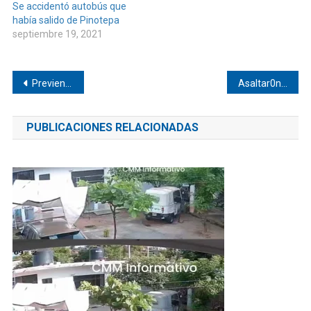
Se accidentó autobús que
había salido de Pinotepa
septiembre 19, 2021
Navegación
Previenen a estudiantes de ad1cc1on3s en secundaria de Jamiltepec
Asaltar0n a motociclista en la carretera federal
de
PUBLICACIONES RELACIONADAS
entradas