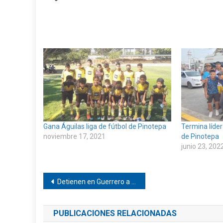
Gana Águilas liga de fútbol de Pinotepa
Termina líder
noviembre 17, 2021
de Pinotepa
junio 23, 202
Navegación
Detienen en Guerrero a presunto homicida de Pinotepa
de
PUBLICACIONES RELACIONADAS
entradas