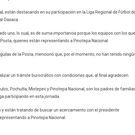
al, están destacando en su participación en la Liga Regional de Fútbol d
io
al Oaxaca.
do uno, lo cual, es de suma importancia porque los equipos con los qu
 Posta, quienes están representando a Pinotepa Nacional.
Águilas de la Posta, mencionó que, por el momento, no han tenido ningú
a
alizar un trámite burocrático con condiciones que, al final agradecen.
ulco, Pochutla, Mixtepec y Pinotepa Nacional, son los padres de familia
ga participando en esta jornada.
s y están tratando de buscar un acercamiento con el presidente
epresentando a Pinotepa Nacional.