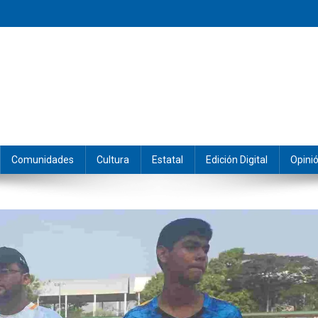
eramos y producimos la información.
Comunidades
Cultura
Estatal
Edición Digital
Opini