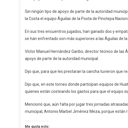
Apoyo
Del
Sin ningún tipo de apoyo de parte de la autoridad municip
Municip
la Costa el equipo Águilas de la Posta de Pinotepa Nacion
Destaca
Águilas
En sus tres encuentros jugados, han ganado dos y empata
De
se han enfrentado son más superiores a las Águilas de la
La
Posta
Víctor Manuel Hernández Garibo, director técnico de las 
De
apoyo de parte de la autoridad municipal.
Pinotep
Dijo que, para que les prestaran la cancha tuvieron que re
Dijo que, en este torneo donde participan equipos de Huat
quienes están costeando los gastos para que el equipo si
Mencionó que, aún falta por jugar tres jornadas atrasada
municipal, Antonio Marbel Jiménez Meza, porque están r
Me gusta esto: