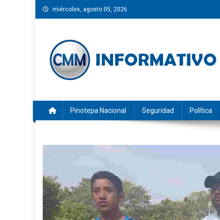
Saltar
miércoles, agosto 05, 2026
al
contenido
CMM INFORMATIVO
Noticias de Pinotepa Nacional y la Costa de Oaxaca. Gen
Pinotepa Nacional
Seguridad
Política